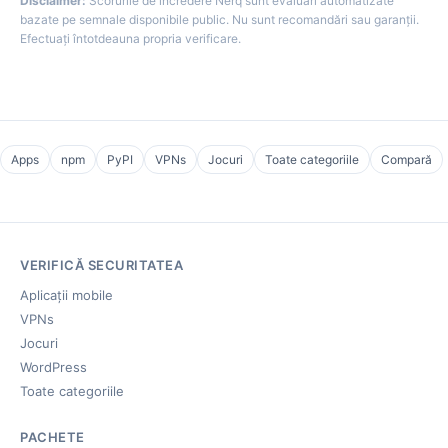
Disclaimer:
Scorurile de încredere Nerq sunt evaluări automatizate
bazate pe semnale disponibile public. Nu sunt recomandări sau garanții.
Efectuați întotdeauna propria verificare.
Apps
npm
PyPI
VPNs
Jocuri
Toate categoriile
Compară
VERIFICĂ SECURITATEA
Aplicații mobile
VPNs
Jocuri
WordPress
Toate categoriile
PACHETE