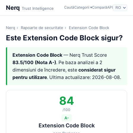
Nerq
Caută
Categorii ▾
Compară
API
Trust Intelligence
Nerq
›
Rapoarte de securitate
›
Extension Code Block
Este Extension Code Block sigur?
Extension Code Block
— Nerq Trust Score
83.5/100 (Nota A-)
. Pe baza analizei a 2
dimensiuni de încredere, este
considerat sigur
pentru utilizare
. Ultima actualizare: 2026-08-08.
84
/100
A-
Extension Code Block