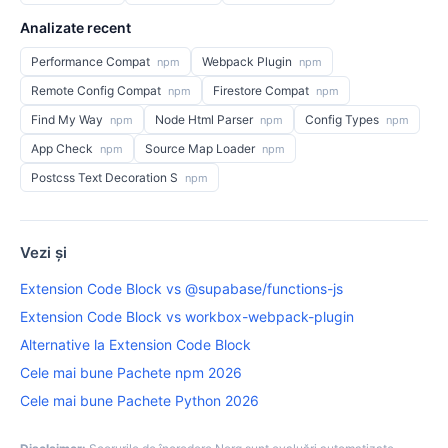
Analizate recent
Performance Compat
Webpack Plugin
npm
npm
Remote Config Compat
Firestore Compat
npm
npm
Find My Way
Node Html Parser
Config Types
npm
npm
npm
App Check
Source Map Loader
npm
npm
Postcss Text Decoration S
npm
Vezi și
Extension Code Block vs @supabase/functions-js
Extension Code Block vs workbox-webpack-plugin
Alternative la Extension Code Block
Cele mai bune Pachete npm 2026
Cele mai bune Pachete Python 2026