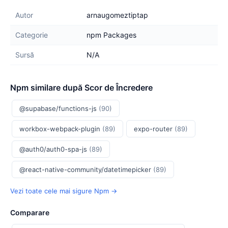
Autor
arnaugomeztiptap
Categorie
npm Packages
Sursă
N/A
Npm similare după Scor de Încredere
@supabase/functions-js
(90)
workbox-webpack-plugin
(89)
expo-router
(89)
@auth0/auth0-spa-js
(89)
@react-native-community/datetimepicker
(89)
Vezi toate cele mai sigure Npm →
Comparare