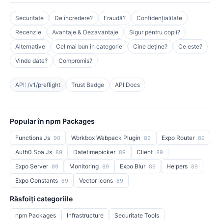
Securitate
De încredere?
Fraudă?
Confidențialitate
Recenzie
Avantaje & Dezavantaje
Sigur pentru copii?
Alternative
Cel mai bun în categorie
Cine deține?
Ce este?
Vinde date?
Compromis?
API: /v1/preflight
Trust Badge
API Docs
Popular în npm Packages
Functions Js
Workbox Webpack Plugin
Expo Router
90
89
89
Auth0 Spa Js
Datetimepicker
Client
89
89
89
Expo Server
Monitoring
Expo Blur
Helpers
89
89
89
89
Expo Constants
Vector Icons
89
89
Răsfoiți categoriile
npm Packages
Infrastructure
Securitate Tools