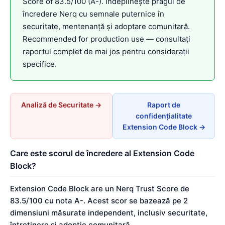
Score of 83.5/100 (A-). Îndeplinește pragul de
încredere Nerq cu semnale puternice în
securitate, mentenanță și adoptare comunitară.
Recommended for production use — consultați
raportul complet de mai jos pentru considerații
specifice.
Analiză de Securitate →
Raport de
confidențialitate
Extension Code Block →
Care este scorul de încredere al Extension Code
Block?
Extension Code Block are un Nerq Trust Score de
83.5/100 cu nota A-. Acest scor se bazează pe 2
dimensiuni măsurate independent, inclusiv securitate,
întreținere și adopție comunitară.