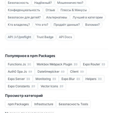
Безопасность
Надёжный?
Мошенничество?
Конфиденциальность
Отзыв
Плюсы & Минусы
Безопасен для детей?
Альтернативы
Лучший в категории
Кто владелец?
Что это?
Продаёт данные?
Взломан?
API: /v1/preflight
Trust Badge
API Docs
Популярное в npm Packages
Functions Js
Workbox Webpack Plugin
Expo Router
90
89
89
Auth0 Spa Js
Datetimepicker
Client
89
89
89
Expo Server
Monitoring
Expo Blur
Helpers
89
89
89
89
Expo Constants
Vector Icons
89
89
Просмотр категорий
npm Packages
Infrastructure
Безопасность Tools