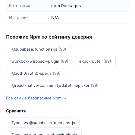
Категория
npm Packages
Источник
N/A
Похожие Npm по рейтингу доверия
@supabase/functions-js
(90)
workbox-webpack-plugin
(89)
expo-router
(89)
@auth0/auth0-spa-js
(89)
@react-native-community/datetimepicker
(89)
Все самые безопасные Npm →
Сравнить
Types vs @supabase/functions-js
Types vs workbox-webpack-plugin