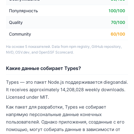
Популярность
100/100
Quality
70/100
Community
60/100
На основе 5 показателей. Data from npm registry, GitHub repository,
NVD, OSV.dev, and OpenSSF Scorecard.
Какие данные собирает Types?
Types — это пакет Node.js поддерживается diegoandai.
It receives approximately 14,208,028 weekly downloads.
Licensed under MIT.
Как пакет для разработки, Types не собирает
напрямую персональные данные конечных
пользователей. Однако приложения, созданные с его
помощью, могут собирать данные в зависимости от