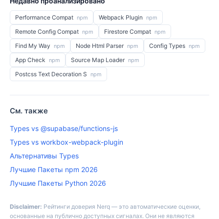
Недавно проанализировано
Performance Compat
Webpack Plugin
npm
npm
Remote Config Compat
Firestore Compat
npm
npm
Find My Way
Node Html Parser
Config Types
npm
npm
npm
App Check
Source Map Loader
npm
npm
Postcss Text Decoration S
npm
См. также
Types vs @supabase/functions-js
Types vs workbox-webpack-plugin
Альтернативы Types
Лучшие Пакеты npm 2026
Лучшие Пакеты Python 2026
Disclaimer:
Рейтинги доверия Nerq — это автоматические оценки,
основанные на публично доступных сигналах. Они не являются