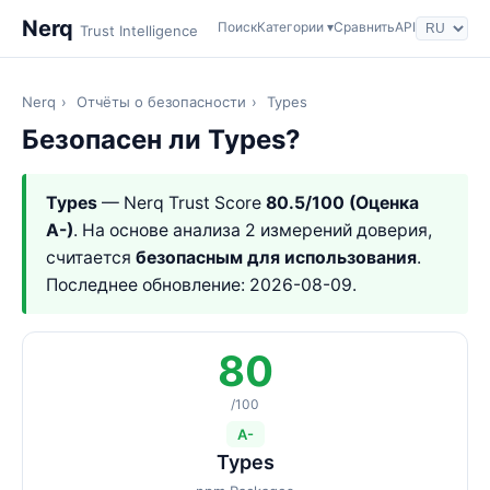
Nerq
Поиск
Категории ▾
Сравнить
API
Trust Intelligence
Nerq
›
Отчёты о безопасности
›
Types
Безопасен ли Types?
Types
— Nerq Trust Score
80.5/100 (Оценка
A-)
. На основе анализа 2 измерений доверия,
считается
безопасным для использования
.
Последнее обновление: 2026-08-09.
80
/100
A-
Types