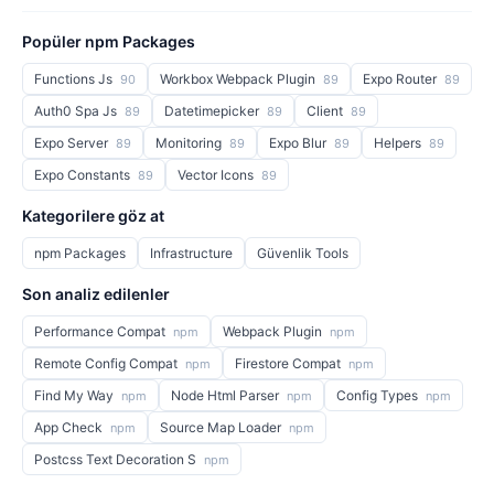
Popüler npm Packages
Functions Js
Workbox Webpack Plugin
Expo Router
90
89
89
Auth0 Spa Js
Datetimepicker
Client
89
89
89
Expo Server
Monitoring
Expo Blur
Helpers
89
89
89
89
Expo Constants
Vector Icons
89
89
Kategorilere göz at
npm Packages
Infrastructure
Güvenlik Tools
Son analiz edilenler
Performance Compat
Webpack Plugin
npm
npm
Remote Config Compat
Firestore Compat
npm
npm
Find My Way
Node Html Parser
Config Types
npm
npm
npm
App Check
Source Map Loader
npm
npm
Postcss Text Decoration S
npm