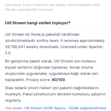
Şuna dayalı: 5 boyut. Data from npm registry, GitHub repository, NVD,
OSV.dev, and OpenSSF Scorecard.
Util Stream hangi verileri topluyor?
Util Stream bir Node.js paketidir tarafından
sürdürülmektedir smithy-team. It receives approximately
39,780,441 weekly downloads. Licensed under Apache-
2.0.
Bir geliştirme paketi olarak, Util Stream son kullanıcı
kişisel verilerini doğrudan toplamaz. Ancak onunla
oluşturulan uygulamalar, uygulamaya bağlı olarak veri
toplayabilir. Privacy score:
80/100
.
Olası tedarik zinciri riskleri için paketin bağımlılıklarını
inceleyin. Paket yöneticinizin denetim komutunu çalıştırın
regularly.
Tam analiz:
Util Stream Gizlilik Raporu
·
Gizlilik değerlendirmesi