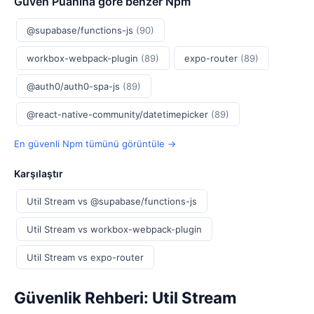
Güven Puanına göre benzer Npm
@supabase/functions-js
(90)
workbox-webpack-plugin
(89)
expo-router
(89)
@auth0/auth0-spa-js
(89)
@react-native-community/datetimepicker
(89)
En güvenli Npm tümünü görüntüle →
Karşılaştır
Util Stream vs @supabase/functions-js
Util Stream vs workbox-webpack-plugin
Util Stream vs expo-router
Güvenlik Rehberi: Util Stream