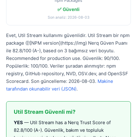
npm Packages
✅ Güvenli
Son analiz: 2026-08-03
Evet, Util Stream kullanımı güvenlidir. Util Stream bir npm
package ([![NPM version](https://img) Nerq Güven Puanı
ile 82.8/100 (A-), based on 3 bağımsız veri boyutu.
Recommended for production use. Güvenlik: 90/100.
Popülerlik: 100/100. Veriler şuradan alınmıştır: npm
registry, GitHub repository, NVD, OSV.dev, and OpenSSF
Scorecard. Son güncelleme: 2026-08-03.
Makine
tarafından okunabilir veri (JSON)
.
Util Stream Güvenli mi?
YES
— Util Stream has a Nerq Trust Score of
82.8/100 (A-). Güvenlik, bakım ve topluluk