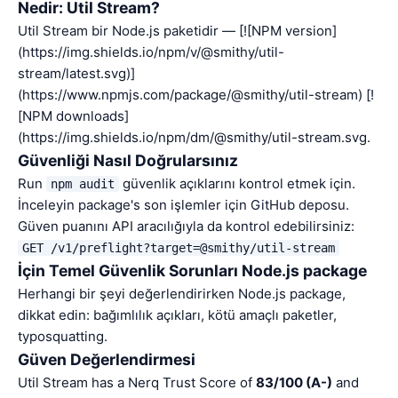
Nedir: Util Stream?
Util Stream bir Node.js paketidir — [![NPM version]
(https://img.shields.io/npm/v/@smithy/util-
stream/latest.svg)]
(https://www.npmjs.com/package/@smithy/util-stream) [!
[NPM downloads]
(https://img.shields.io/npm/dm/@smithy/util-stream.svg.
Güvenliği Nasıl Doğrularsınız
Run
güvenlik açıklarını kontrol etmek için.
npm audit
İnceleyin package's son işlemler için GitHub deposu.
Güven puanını API aracılığıyla da kontrol edebilirsiniz:
GET /v1/preflight?target=@smithy/util-stream
İçin Temel Güvenlik Sorunları Node.js package
Herhangi bir şeyi değerlendirirken Node.js package,
dikkat edin: bağımlılık açıkları, kötü amaçlı paketler,
typosquatting.
Güven Değerlendirmesi
Util Stream has a Nerq Trust Score of
83/100 (A-)
and