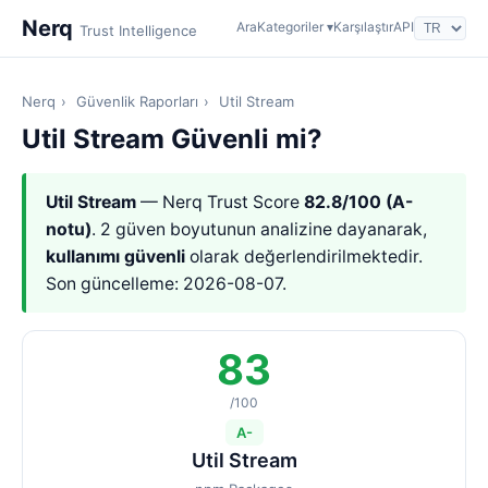
Nerq
Ara
Kategoriler ▾
Karşılaştır
API
Trust Intelligence
Nerq
›
Güvenlik Raporları
›
Util Stream
Util Stream Güvenli mi?
Util Stream
— Nerq Trust Score
82.8/100 (A-
notu)
. 2 güven boyutunun analizine dayanarak,
kullanımı güvenli
olarak değerlendirilmektedir.
Son güncelleme: 2026-08-07.
83
/100
A-
Util Stream