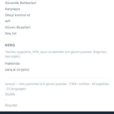
Güvenlik Rehberleri
Karşılaştır
Siteyi kontrol et
API
Güven Rozetleri
llms.txt
NERQ
Yazılım, uygulama, VPN, oyun ve paketler için güven puanları. Bağımsız.
Veri odaklı.
Hakkında
zarq.ai (crypto)
nerq.ai — tüm yazılımlar için güven puanları · 7.5M+ entities · 26 registries
· 22 languages ·
Gizlilik
·
Koşullar
·