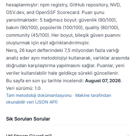
hesaplanmıştır: npm registry, GitHub repository, NVD,
OSV.dev, and OpenSSF Scorecard. Puan şunu
yansıtmaktadır: 5 bağımsız boyut: güvenlik (90/100),
bakım (90/100), popülerlik (100/100), quality (80/100),
community (45/100). Her boyut, bileşik güven puanını
oluşturmak için eşit ağırlıklandırılmıştır.
Nerq, 26 kayıt defterindeki 7,5 milyondan fazla varlığı
analiz eder aynı metodolojiyi kullanarak, varlıklar arasında
doğrudan karşılaştırma yapılmasını sağlar. Puanlar, yeni
veriler kullanılabilir hale geldikçe sürekli güncellenir.
Bu sayfa en son şu tarihte incelendi:
August 07, 2026
.
Veri sürümü: 1.0.
Tam metodoloji dokümantasyonu
·
Makine tarafından
okunabilir veri (JSON API)
Sık Sorulan Sorular
Util Stream Güvenli mi?