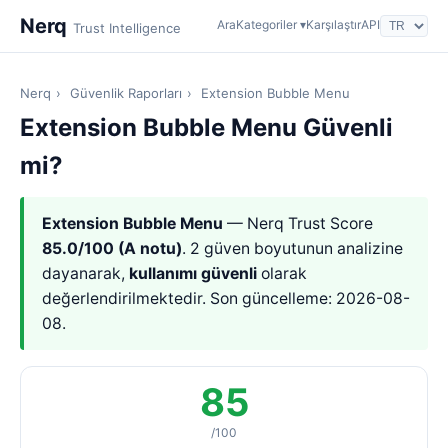
Nerq
Ara
Kategoriler ▾
Karşılaştır
API
Trust Intelligence
Nerq
›
Güvenlik Raporları
›
Extension Bubble Menu
Extension Bubble Menu Güvenli
mi?
Extension Bubble Menu
— Nerq Trust Score
85.0/100 (A notu)
. 2 güven boyutunun analizine
dayanarak,
kullanımı güvenli
olarak
değerlendirilmektedir. Son güncelleme: 2026-08-
08.
85
/100