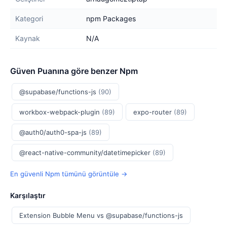
Kategori
npm Packages
Kaynak
N/A
Güven Puanına göre benzer Npm
@supabase/functions-js
(90)
workbox-webpack-plugin
(89)
expo-router
(89)
@auth0/auth0-spa-js
(89)
@react-native-community/datetimepicker
(89)
En güvenli Npm tümünü görüntüle →
Karşılaştır
Extension Bubble Menu vs @supabase/functions-js