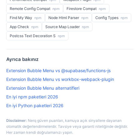
Remote Config Compat
Firestore Compat
npm
npm
Find My Way
Node Html Parser
Config Types
npm
npm
npm
App Check
Source Map Loader
npm
npm
Postcss Text Decoration S
npm
Ayrıca bakınız
Extension Bubble Menu vs @supabase/functions-js
Extension Bubble Menu vs workbox-webpack-plugin
Extension Bubble Menu alternatifleri
En iyi npm paketleri 2026
En iyi Python paketleri 2026
Disclaimer:
Nerq güven puanları, kamuya açık sinyallere dayanan
otomatik değerlendirmelerdir. Tavsiye veya garanti niteliğinde değildir.
Her zaman kendi doğrulamanızı yapın.