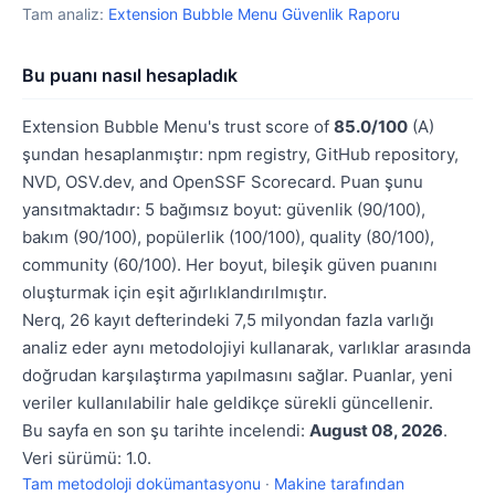
Tam analiz:
Extension Bubble Menu Güvenlik Raporu
Bu puanı nasıl hesapladık
Extension Bubble Menu's trust score of
85.0/100
(A)
şundan hesaplanmıştır: npm registry, GitHub repository,
NVD, OSV.dev, and OpenSSF Scorecard. Puan şunu
yansıtmaktadır: 5 bağımsız boyut: güvenlik (90/100),
bakım (90/100), popülerlik (100/100), quality (80/100),
community (60/100). Her boyut, bileşik güven puanını
oluşturmak için eşit ağırlıklandırılmıştır.
Nerq, 26 kayıt defterindeki 7,5 milyondan fazla varlığı
analiz eder aynı metodolojiyi kullanarak, varlıklar arasında
doğrudan karşılaştırma yapılmasını sağlar. Puanlar, yeni
veriler kullanılabilir hale geldikçe sürekli güncellenir.
Bu sayfa en son şu tarihte incelendi:
August 08, 2026
.
Veri sürümü: 1.0.
Tam metodoloji dokümantasyonu
·
Makine tarafından