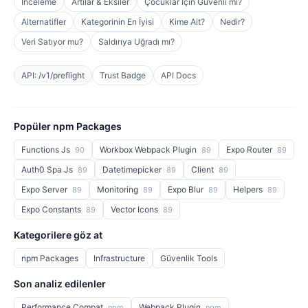
İnceleme
Artılar & Eksiler
Çocuklar İçin Güvenli mi?
Alternatifler
Kategorinin En İyisi
Kime Ait?
Nedir?
Veri Satıyor mu?
Saldırıya Uğradı mı?
API: /v1/preflight
Trust Badge
API Docs
Popüler npm Packages
Functions Js
Workbox Webpack Plugin
Expo Router
90
89
89
Auth0 Spa Js
Datetimepicker
Client
89
89
89
Expo Server
Monitoring
Expo Blur
Helpers
89
89
89
89
Expo Constants
Vector Icons
89
89
Kategorilere göz at
npm Packages
Infrastructure
Güvenlik Tools
Son analiz edilenler
Performance Compat
Webpack Plugin
npm
npm