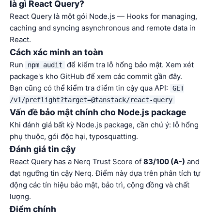
là gì React Query?
React Query là một gói Node.js — Hooks for managing,
caching and syncing asynchronous and remote data in
React.
Cách xác minh an toàn
Run
để kiểm tra lỗ hổng bảo mật. Xem xét
npm audit
package's kho GitHub để xem các commit gần đây.
Bạn cũng có thể kiểm tra điểm tin cậy qua API:
GET
/v1/preflight?target=@tanstack/react-query
Vấn đề bảo mật chính cho Node.js package
Khi đánh giá bất kỳ Node.js package, cần chú ý: lỗ hổng
phụ thuộc, gói độc hại, typosquatting.
Đánh giá tin cậy
React Query has a Nerq Trust Score of
83/100 (A-)
and
đạt ngưỡng tin cậy Nerq. Điểm này dựa trên phân tích tự
động các tín hiệu bảo mật, bảo trì, cộng đồng và chất
lượng.
Điểm chính