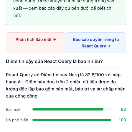
cộng đồng. Được khuyến nghị sử dụng trong sản
xuất — xem báo cáo đầy đủ bên dưới để biết chi
tiết.
Phân tích Bảo mật →
Báo cáo quyền riêng tư
React Query →
Điểm tin cậy của React Query là bao nhiêu?
React Query có Điểm tin cậy Nerq là 82.8/100 với xếp
hạng A-. Điểm này dựa trên 2 chiều dữ liệu được đo
lường độc lập bao gồm bảo mật, bảo trì và sự chấp nhận
của cộng đồng.
90
Bảo mật
100
Độ phổ biến