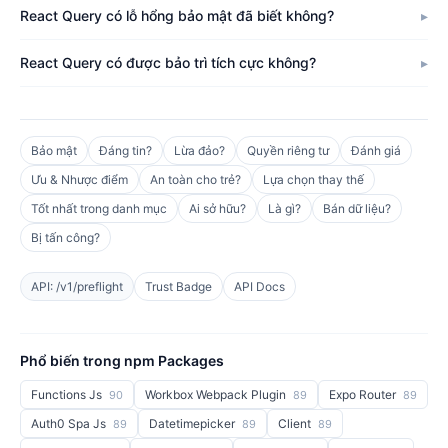
React Query có lỗ hổng bảo mật đã biết không?
React Query có được bảo trì tích cực không?
Bảo mật
Đáng tin?
Lừa đảo?
Quyền riêng tư
Đánh giá
Ưu & Nhược điểm
An toàn cho trẻ?
Lựa chọn thay thế
Tốt nhất trong danh mục
Ai sở hữu?
Là gì?
Bán dữ liệu?
Bị tấn công?
API: /v1/preflight
Trust Badge
API Docs
Phổ biến trong npm Packages
Functions Js
Workbox Webpack Plugin
Expo Router
90
89
89
Auth0 Spa Js
Datetimepicker
Client
89
89
89