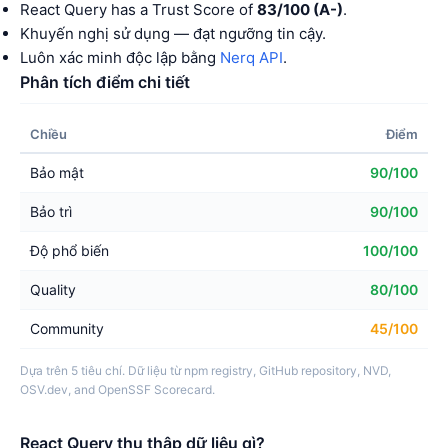
React Query has a Trust Score of
83/100 (A-)
.
Khuyến nghị sử dụng — đạt ngưỡng tin cậy.
Luôn xác minh độc lập bằng
Nerq API
.
Phân tích điểm chi tiết
Chiều
Điểm
Bảo mật
90/100
Bảo trì
90/100
Độ phổ biến
100/100
Quality
80/100
Community
45/100
Dựa trên 5 tiêu chí. Dữ liệu từ npm registry, GitHub repository, NVD,
OSV.dev, and OpenSSF Scorecard.
React Query thu thập dữ liệu gì?