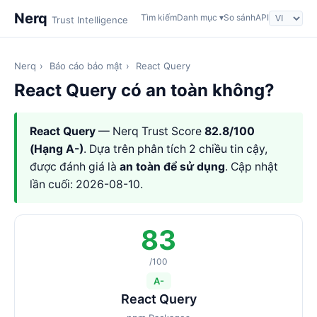
Nerq
Tìm kiếm
Danh mục ▾
So sánh
API
Trust Intelligence
Nerq
›
Báo cáo bảo mật
›
React Query
React Query có an toàn không?
React Query
— Nerq Trust Score
82.8/100
(Hạng A-)
. Dựa trên phân tích 2 chiều tin cậy,
được đánh giá là
an toàn để sử dụng
. Cập nhật
lần cuối: 2026-08-10.
83
/100
A-
React Query