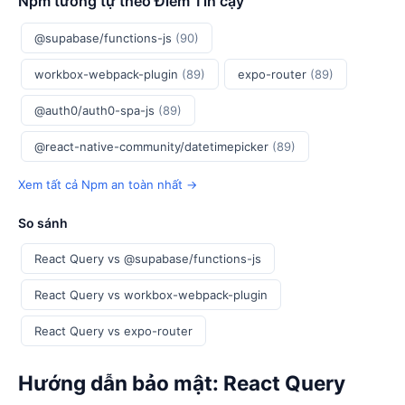
Npm tương tự theo Điểm Tin cậy
@supabase/functions-js
(90)
workbox-webpack-plugin
(89)
expo-router
(89)
@auth0/auth0-spa-js
(89)
@react-native-community/datetimepicker
(89)
Xem tất cả Npm an toàn nhất →
So sánh
React Query vs @supabase/functions-js
React Query vs workbox-webpack-plugin
React Query vs expo-router
Hướng dẫn bảo mật: React Query