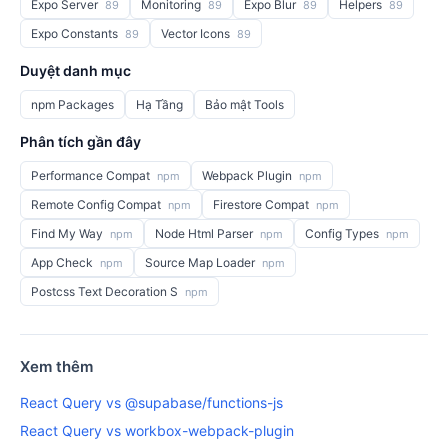
Expo Server
Monitoring
Expo Blur
Helpers
89
89
89
89
Expo Constants
Vector Icons
89
89
Duyệt danh mục
npm Packages
Hạ Tầng
Bảo mật Tools
Phân tích gần đây
Performance Compat
Webpack Plugin
npm
npm
Remote Config Compat
Firestore Compat
npm
npm
Find My Way
Node Html Parser
Config Types
npm
npm
npm
App Check
Source Map Loader
npm
npm
Postcss Text Decoration S
npm
Xem thêm
React Query vs @supabase/functions-js
React Query vs workbox-webpack-plugin