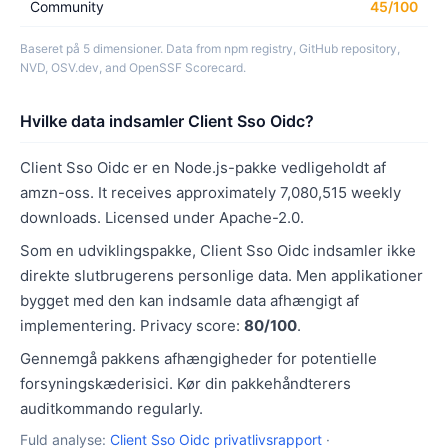
Community
45/100
Baseret på 5 dimensioner. Data from npm registry, GitHub repository,
NVD, OSV.dev, and OpenSSF Scorecard.
Hvilke data indsamler Client Sso Oidc?
Client Sso Oidc er en Node.js-pakke vedligeholdt af
amzn-oss. It receives approximately 7,080,515 weekly
downloads. Licensed under Apache-2.0.
Som en udviklingspakke, Client Sso Oidc indsamler ikke
direkte slutbrugerens personlige data. Men applikationer
bygget med den kan indsamle data afhængigt af
implementering. Privacy score:
80/100
.
Gennemgå pakkens afhængigheder for potentielle
forsyningskæderisici. Kør din pakkehåndterers
auditkommando regularly.
Fuld analyse:
Client Sso Oidc privatlivsrapport
·