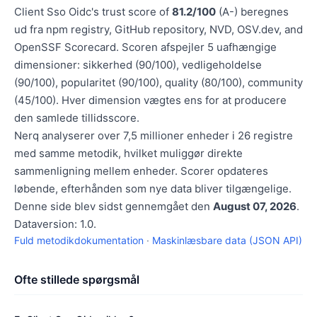
Client Sso Oidc's trust score of
81.2/100
(A-) beregnes
ud fra npm registry, GitHub repository, NVD, OSV.dev, and
OpenSSF Scorecard. Scoren afspejler 5 uafhængige
dimensioner: sikkerhed (90/100), vedligeholdelse
(90/100), popularitet (90/100), quality (80/100), community
(45/100). Hver dimension vægtes ens for at producere
den samlede tillidsscore.
Nerq analyserer over 7,5 millioner enheder i 26 registre
med samme metodik, hvilket muliggør direkte
sammenligning mellem enheder. Scorer opdateres
løbende, efterhånden som nye data bliver tilgængelige.
Denne side blev sidst gennemgået den
August 07, 2026
.
Dataversion: 1.0.
Fuld metodikdokumentation
·
Maskinlæsbare data (JSON API)
Ofte stillede spørgsmål