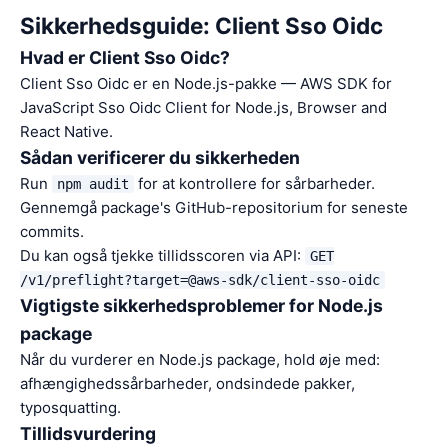
Sikkerhedsguide: Client Sso Oidc
Hvad er Client Sso Oidc?
Client Sso Oidc er en Node.js-pakke — AWS SDK for
JavaScript Sso Oidc Client for Node.js, Browser and
React Native.
Sådan verificerer du sikkerheden
Run
for at kontrollere for sårbarheder.
npm audit
Gennemgå package's GitHub-repositorium for seneste
commits.
Du kan også tjekke tillidsscoren via API:
GET
/v1/preflight?target=@aws-sdk/client-sso-oidc
Vigtigste sikkerhedsproblemer for Node.js
package
Når du vurderer en Node.js package, hold øje med:
afhængighedssårbarheder, ondsindede pakker,
typosquatting.
Tillidsvurdering