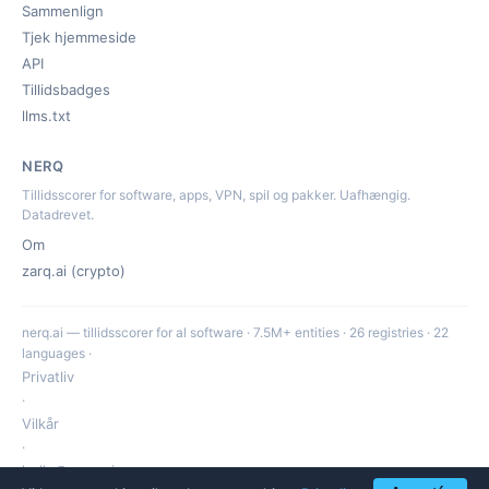
Sammenlign
Tjek hjemmeside
API
Tillidsbadges
llms.txt
NERQ
Tillidsscorer for software, apps, VPN, spil og pakker. Uafhængig.
Datadrevet.
Om
zarq.ai (crypto)
nerq.ai — tillidsscorer for al software · 7.5M+ entities · 26 registries · 22
languages ·
Privatliv
·
Vilkår
·
hello@nerq.ai