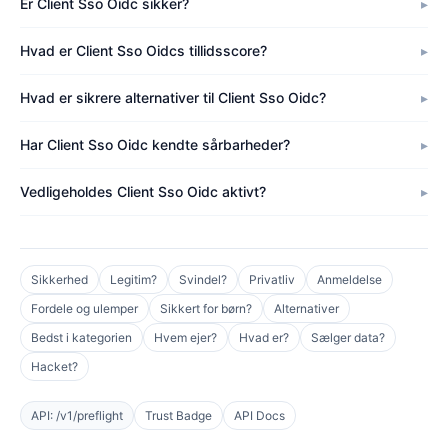
Er Client Sso Oidc sikker?
Hvad er Client Sso Oidcs tillidsscore?
Hvad er sikrere alternativer til Client Sso Oidc?
Har Client Sso Oidc kendte sårbarheder?
Vedligeholdes Client Sso Oidc aktivt?
Sikkerhed
Legitim?
Svindel?
Privatliv
Anmeldelse
Fordele og ulemper
Sikkert for børn?
Alternativer
Bedst i kategorien
Hvem ejer?
Hvad er?
Sælger data?
Hacket?
API: /v1/preflight
Trust Badge
API Docs