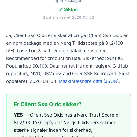
npm Packages
✅ Sikker
Sidst analyseret: 2026-08-03
Ja, Client Sso Oidc er sikker at bruge. Client Sso Oidc er
en npm package med en Nerq Tillidsscore på 81.2/100
(A-), based on 3 uafhængige datadimensioner.
Recommended for production use. Sikkerhed: 90/100.
Popularitet: 90/100. Data hentet fra npm registry, GitHub
repository, NVD, OSV.dev, and OpenSSF Scorecard. Sidst
opdateret: 2026-08-03.
Maskinlæsbare data (JSON)
.
Er Client Sso Oidc sikker?
YES
— Client Sso Oidc has a Nerq Trust Score of
81.2/100 (A-). Opfylder Nerqs tillidstærskel med
stærke signaler inden for sikkerhed,