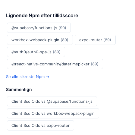
Lignende Npm efter tillidsscore
@supabase/functions-js
(90)
workbox-webpack-plugin
(89)
expo-router
(89)
@auth0/auth0-spa-js
(89)
@react-native-community/datetimepicker
(89)
Se alle sikreste Npm →
Sammenlign
Client Sso Oidc vs @supabase/functions-js
Client Sso Oidc vs workbox-webpack-plugin
Client Sso Oidc vs expo-router