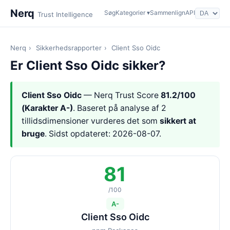
Nerq
Søg
Kategorier ▾
Sammenlign
API
Trust Intelligence
Nerq
›
Sikkerhedsrapporter
›
Client Sso Oidc
Er Client Sso Oidc sikker?
Client Sso Oidc
— Nerq Trust Score
81.2/100
(Karakter A-)
. Baseret på analyse af 2
tillidsdimensioner vurderes det som
sikkert at
bruge
. Sidst opdateret: 2026-08-07.
81
/100
A-
Client Sso Oidc