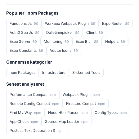
Populær i npm Packages
Functions Js
Workbox Webpack Plugin
Expo Router
90
89
89
Auth0 Spa Js
Datetimepicker
Client
89
89
89
Expo Server
Monitoring
Expo Blur
Helpers
89
89
89
89
Expo Constants
Vector Icons
89
89
Gennemse kategorier
npm Packages
Infrastructure
Sikkerhed Tools
Senest analyseret
Performance Compat
Webpack Plugin
npm
npm
Remote Config Compat
Firestore Compat
npm
npm
Find My Way
Node Html Parser
Config Types
npm
npm
npm
App Check
Source Map Loader
npm
npm
Postcss Text Decoration S
npm