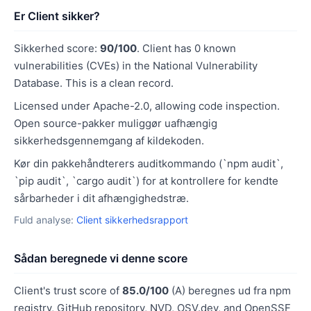
Er Client sikker?
Sikkerhed score:
90/100
. Client has 0 known
vulnerabilities (CVEs) in the National Vulnerability
Database. This is a clean record.
Licensed under Apache-2.0, allowing code inspection.
Open source-pakker muliggør uafhængig
sikkerhedsgennemgang af kildekoden.
Kør din pakkehåndterers auditkommando (`npm audit`,
`pip audit`, `cargo audit`) for at kontrollere for kendte
sårbarheder i dit afhængighedstræ.
Fuld analyse:
Client sikkerhedsrapport
Sådan beregnede vi denne score
Client's trust score of
85.0/100
(A) beregnes ud fra npm
registry, GitHub repository, NVD, OSV.dev, and OpenSSF