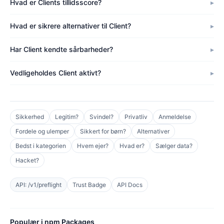
Hvad er Clients tillidsscore?
Hvad er sikrere alternativer til Client?
Har Client kendte sårbarheder?
Vedligeholdes Client aktivt?
Sikkerhed
Legitim?
Svindel?
Privatliv
Anmeldelse
Fordele og ulemper
Sikkert for børn?
Alternativer
Bedst i kategorien
Hvem ejer?
Hvad er?
Sælger data?
Hacket?
API: /v1/preflight
Trust Badge
API Docs
Populær i npm Packages