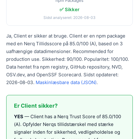
npm Packages
✅ Sikker
Sidst analyseret: 2026-08-03
Ja, Client er sikker at bruge. Client er en npm package
med en Nerq Tillidsscore på 85.0/100 (A), based on 3
uafhængige datadimensioner. Recommended for
production use. Sikkerhed: 90/100. Popularitet: 100/100.
Data hentet fra npm registry, GitHub repository, NVD,
OSV.dev, and OpenSSF Scorecard. Sidst opdateret:
2026-08-03.
Maskinlæsbare data (JSON)
.
Er Client sikker?
YES
— Client has a Nerq Trust Score of 85.0/100
(A). Opfylder Nerqs tillidstærskel med stærke
signaler inden for sikkerhed, vedligeholdelse og