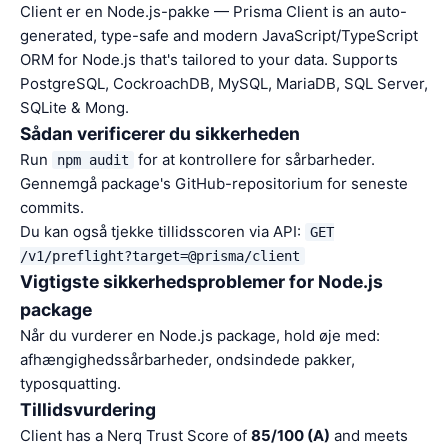
Client er en Node.js-pakke — Prisma Client is an auto-
generated, type-safe and modern JavaScript/TypeScript
ORM for Node.js that's tailored to your data. Supports
PostgreSQL, CockroachDB, MySQL, MariaDB, SQL Server,
SQLite & Mong.
Sådan verificerer du sikkerheden
Run
for at kontrollere for sårbarheder.
npm audit
Gennemgå package's GitHub-repositorium for seneste
commits.
Du kan også tjekke tillidsscoren via API:
GET
/v1/preflight?target=@prisma/client
Vigtigste sikkerhedsproblemer for Node.js
package
Når du vurderer en Node.js package, hold øje med:
afhængighedssårbarheder, ondsindede pakker,
typosquatting.
Tillidsvurdering
Client has a Nerq Trust Score of
85/100 (A)
and meets