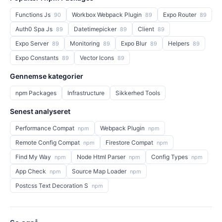
Functions Js
Workbox Webpack Plugin
Expo Router
90
89
89
Auth0 Spa Js
Datetimepicker
Client
89
89
89
Expo Server
Monitoring
Expo Blur
Helpers
89
89
89
89
Expo Constants
Vector Icons
89
89
Gennemse kategorier
npm Packages
Infrastructure
Sikkerhed Tools
Senest analyseret
Performance Compat
Webpack Plugin
npm
npm
Remote Config Compat
Firestore Compat
npm
npm
Find My Way
Node Html Parser
Config Types
npm
npm
npm
App Check
Source Map Loader
npm
npm
Postcss Text Decoration S
npm