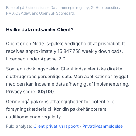
Baseret på 5 dimensioner. Data from npm registry, GitHub repository,
NVD, OSV.dev, and OpenSSF Scorecard.
Hvilke data indsamler Client?
Client er en Node.js-pakke vedligeholdt af prismabot. It
receives approximately 15,847,758 weekly downloads.
Licensed under Apache-2.0.
Som en udviklingspakke, Client indsamler ikke direkte
slutbrugerens personlige data. Men applikationer bygget
med den kan indsamle data afhængigt af implementering.
Privacy score:
80/100
.
Gennemgå pakkens afhængigheder for potentielle
forsyningskæderisici. Kør din pakkehåndterers
auditkommando regularly.
Fuld analyse:
Client privatlivsrapport
·
Privatlivsanmeldelse