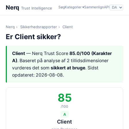
Nerq
Søg
Kategorier ▾
Sammenlign
API
Trust Intelligence
Nerq
›
Sikkerhedsrapporter
›
Client
Er Client sikker?
Client
— Nerq Trust Score
85.0/100 (Karakter
A)
. Baseret på analyse af 2 tillidsdimensioner
vurderes det som
sikkert at bruge
. Sidst
opdateret: 2026-08-08.
85
/100
A
Client