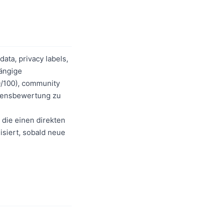
ata, privacy labels,
hängige
30/100), community
auensbewertung zu
 die einen direkten
isiert, sobald neue