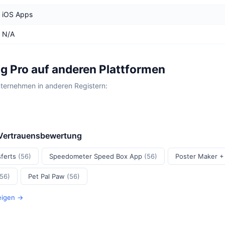
iOS Apps
N/A
g Pro auf anderen Plattformen
nternehmen in anderen Registern:
 Vertrauensbewertung
sferts
(56)
Speedometer Speed Box App
(56)
Poster Maker +
(56)
Pet Pal Paw
(56)
zeigen →