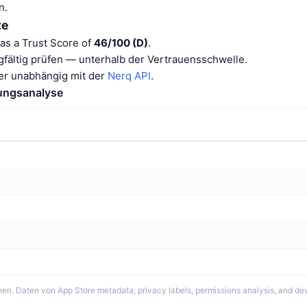
n.
te
as a Trust Score of
46/100 (D)
.
gfältig prüfen — unterhalb der Vertrauensschwelle.
er unabhängig mit der
Nerq API
.
tungsanalyse
en. Daten von App Store metadata, privacy labels, permissions analysis, and dev