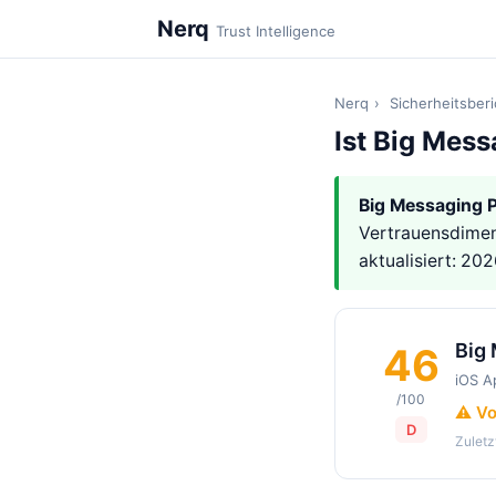
Nerq
Trust Intelligence
Nerq
›
Sicherheitsber
Ist Big Mess
Big Messaging 
Vertrauensdimen
aktualisiert: 20
Big
46
iOS A
/100
⚠️ Vo
D
Zuletz