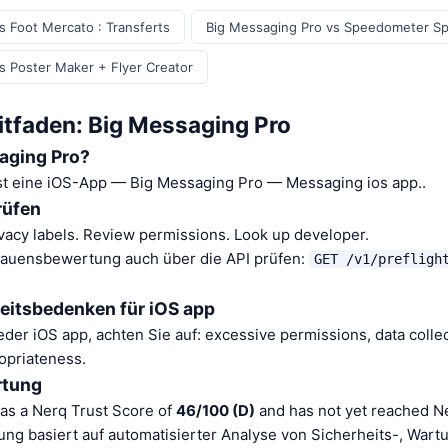
s Foot Mercato : Transferts
Big Messaging Pro vs Speedometer S
s Poster Maker + Flyer Creator
itfaden: Big Messaging Pro
aging Pro?
st eine iOS-App — Big Messaging Pro — Messaging ios app..
rüfen
vacy labels. Review permissions. Look up developer.
rauensbewertung auch über die API prüfen:
GET /v1/prefligh
eitsbedenken für iOS app
der iOS app, achten Sie auf: excessive permissions, data collec
opriateness.
rtung
as a Nerq Trust Score of
46/100 (D)
and has not yet reached Ne
ung basiert auf automatisierter Analyse von Sicherheits-, War