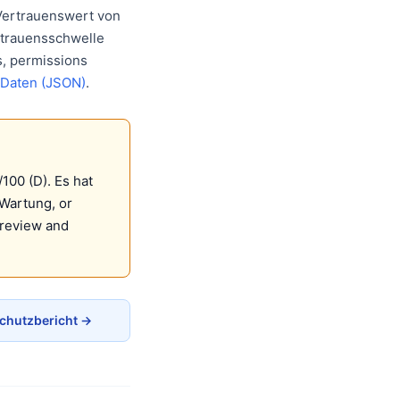
-Vertrauenswert von
rtrauensschwelle
s, permissions
 Daten (JSON)
.
100 (D). Es hat
 Wartung, or
 review and
chutzbericht →