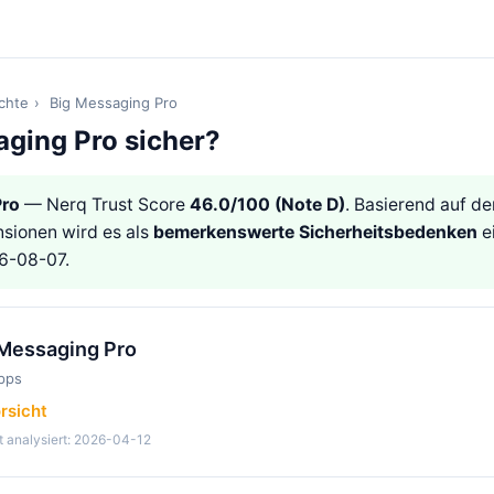
ichte
›
Big Messaging Pro
aging Pro sicher?
Pro
— Nerq Trust Score
46.0/100 (Note D)
. Basierend auf de
sionen wird es als
bemerkenswerte Sicherheitsbedenken
ei
26-08-07.
 Messaging Pro
pps
rsicht
t analysiert: 2026-04-12