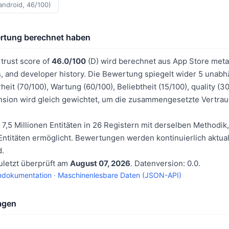
android, 46/100)
ertung berechnet haben
trust score of
46.0/100
(D) wird berechnet aus App Store metad
s, and developer history. Die Bewertung spiegelt wider 5 unab
eit (70/100), Wartung (60/100), Beliebtheit (15/100), quality (
nsion wird gleich gewichtet, um die zusammengesetzte Vertr
 7,5 Millionen Entitäten in 26 Registern mit derselben Methodik,
ntitäten ermöglicht. Bewertungen werden kontinuierlich aktual
d.
uletzt überprüft am
August 07, 2026
. Datenversion: 0.0.
ndokumentation
·
Maschinenlesbare Daten (JSON-API)
ragen