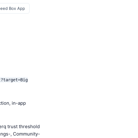
peed Box App
t?target=Big
tion, in-app
rq trust threshold
tungs-, Community-