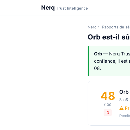
Nerq
Trust Intelligence
Nerq
›
Rapports de sé
Orb est-il sû
Orb
— Nerq Trus
confiance, il est
08.
Orb
48
SaaS
/100
⚠️ P
D
Derniè