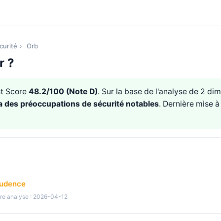
curité
›
Orb
r ?
t Score
48.2/100 (Note D)
. Sur la base de l'analyse de 2 di
a des préoccupations de sécurité notables
. Dernière mise à
rudence
re analyse : 2026-04-12