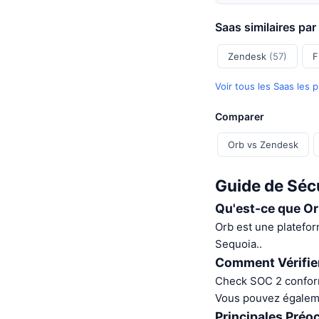
Saas similaires pa
Zendesk
(57)
F
Voir tous les Saas les 
Comparer
Orb vs Zendesk
Guide de Sécu
Qu'est-ce que O
Orb est une platefo
Sequoia..
Comment Vérifier
Check SOC 2 conformi
Vous pouvez égalemen
Principales Préo