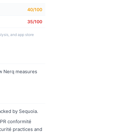
40/100
35/100
lysis, and app store
w Nerq measures
acked by Sequoia.
GDPR conformité
curité practices and