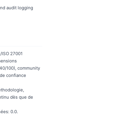
nd audit logging
2/ISO 27001
imensions
 (40/100), community
 de confiance
éthodologie,
ntinu dès que de
ées: 0.0.