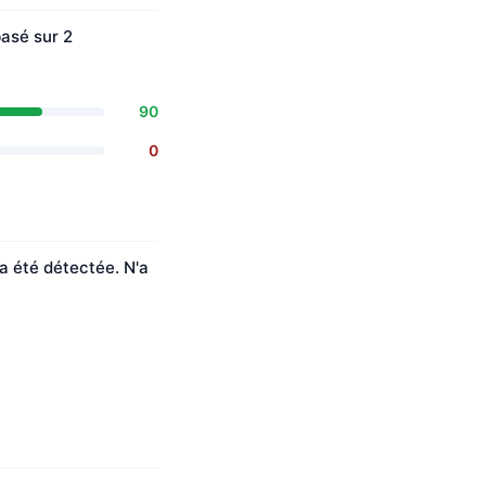
basé sur 2
90
0
'a été détectée. N'a