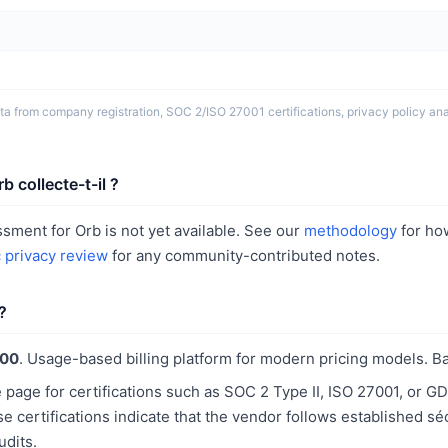
ta from company registration, SOC 2/ISO 27001 certifications, privacy policy ana
 collecte-t-il ?
ssment for Orb is not yet available. See our
methodology
for ho
c privacy review
for any community-contributed notes.
?
100
. Usage-based billing platform for modern pricing models. B
 page for certifications such as SOC 2 Type II, ISO 27001, or 
 certifications indicate that the vendor follows established sé
udits.