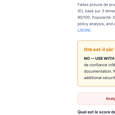
Faites preuve de pr
(D), basé sur 3 dim
90/100. Popularité: 
policy analysis, and
(JSON)
.
Orb est-il sûr 
NO — USE WITH
de confiance infé
documentation. 
additional sécur
Analy
Quel est le score d