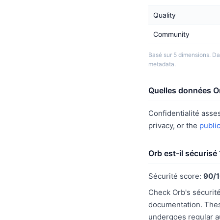
Quality
Community
Basé sur 5 dimensions. Da
metadata.
Quelles données Orb
Confidentialité asse
privacy, or the
publi
Orb est-il sécurisé 
Sécurité score:
90/
Check Orb's sécurité
documentation. These
undergoes regular a