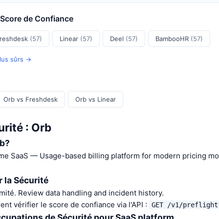
r Score de Confiance
reshdesk
(57)
Linear
(57)
Deel
(57)
BambooHR
(57)
plus sûrs →
Orb vs Freshdesk
Orb vs Linear
rité : Orb
rb?
rme SaaS — Usage-based billing platform for modern pricing mo
 la Sécurité
té. Review data handling and incident history.
t vérifier le score de confiance via l'API :
GET /v1/preflight
ccupations de Sécurité pour SaaS platform