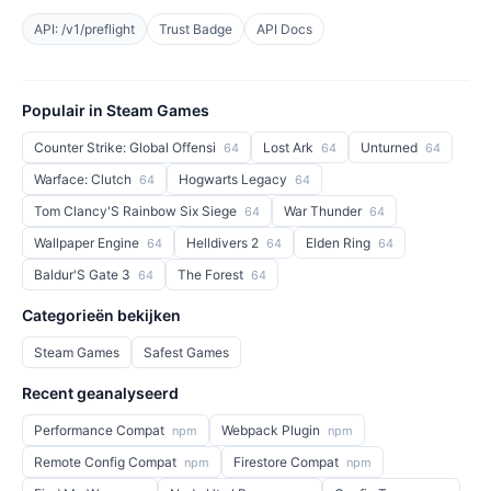
API: /v1/preflight
Trust Badge
API Docs
Populair in Steam Games
Counter Strike: Global Offensi
Lost Ark
Unturned
64
64
64
Warface: Clutch
Hogwarts Legacy
64
64
Tom Clancy'S Rainbow Six Siege
War Thunder
64
64
Wallpaper Engine
Helldivers 2
Elden Ring
64
64
64
Baldur'S Gate 3
The Forest
64
64
Categorieën bekijken
Steam Games
Safest Games
Recent geanalyseerd
Performance Compat
Webpack Plugin
npm
npm
Remote Config Compat
Firestore Compat
npm
npm