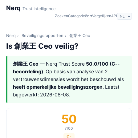
Nerq
Trust Intelligence
Zoeken
Categorieën ▾
Vergelijken
API
Nerq
›
Beveiligingsrapporten
›
創業王 Ceo
Is 創業王 Ceo veilig?
創業王 Ceo
— Nerq Trust Score
50.0/100 (C--
beoordeling)
. Op basis van analyse van 2
vertrouwensdimensies wordt het beschouwd als
heeft opmerkelijke beveiligingszorgen
. Laatst
bijgewerkt: 2026-08-08.
50
/100
C-