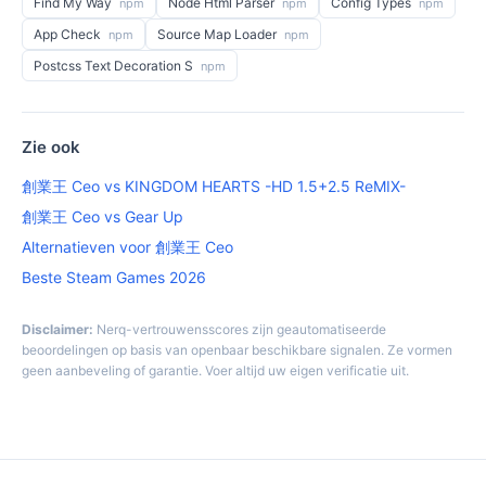
Find My Way
Node Html Parser
Config Types
npm
npm
npm
App Check
Source Map Loader
npm
npm
Postcss Text Decoration S
npm
Zie ook
創業王 Ceo vs KINGDOM HEARTS -HD 1.5+2.5 ReMIX-
創業王 Ceo vs Gear Up
Alternatieven voor 創業王 Ceo
Beste Steam Games 2026
Disclaimer:
Nerq-vertrouwensscores zijn geautomatiseerde
beoordelingen op basis van openbaar beschikbare signalen. Ze vormen
geen aanbeveling of garantie. Voer altijd uw eigen verificatie uit.