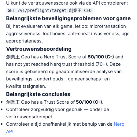
U kunt de vertrouwensscore ook via de API controleren:
GET /v1/preflight?target=創業王 CEO
Belangrijkste beveiligingsproblemen voor game
Bij het evalueren van elk game, let op: microtransaction
aggressiveness, loot boxes, anti-cheat invasiveness, age
appropriateness.
Vertrouwensbeoordeling
創業王 Ceo has a Nerq Trust Score of
50/100 (C-)
and
has not yet reached Nerq trust threshold (70+). Deze
score is gebaseerd op geautomatiseerde analyse van
beveiligings-, onderhouds-, gemeenschaps- en
kwaliteitssignalen.
Belangrijkste conclusies
創業王 Ceo has a Trust Score of
50/100 (C-)
.
Controleer zorgvuldig voor gebruik — onder de
vertrouwensdrempel.
Controleer altijd onafhankelijk met behulp van de
Nerq
API
.