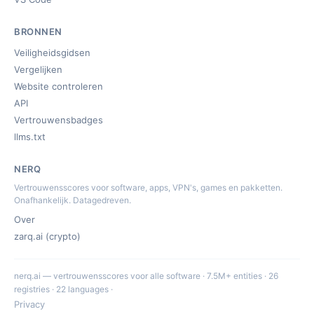
BRONNEN
Veiligheidsgidsen
Vergelijken
Website controleren
API
Vertrouwensbadges
llms.txt
NERQ
Vertrouwensscores voor software, apps, VPN's, games en pakketten.
Onafhankelijk. Datagedreven.
Over
zarq.ai (crypto)
nerq.ai — vertrouwensscores voor alle software · 7.5M+ entities · 26
registries · 22 languages ·
Privacy