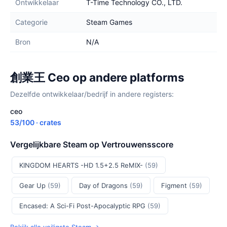
Ontwikkelaar
T-Time Technology CO., LTD.
Categorie
Steam Games
Bron
N/A
創業王 Ceo op andere platforms
Dezelfde ontwikkelaar/bedrijf in andere registers:
ceo
53/100 · crates
Vergelijkbare Steam op Vertrouwensscore
KINGDOM HEARTS -HD 1.5+2.5 ReMIX-
(59)
Gear Up
(59)
Day of Dragons
(59)
Figment
(59)
Encased: A Sci-Fi Post-Apocalyptic RPG
(59)