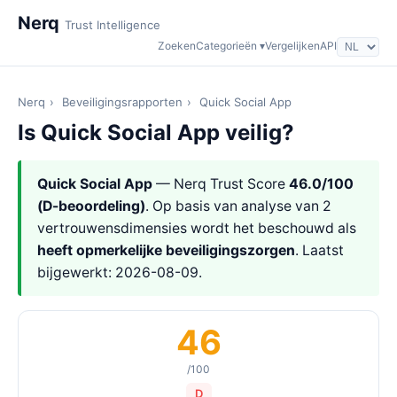
Nerq
Trust Intelligence
Zoeken
Categorieën ▾
Vergelijken
API
Nerq
›
Beveiligingsrapporten
›
Quick Social App
Is Quick Social App veilig?
Quick Social App
— Nerq Trust Score
46.0/100
(D-beoordeling)
. Op basis van analyse van 2
vertrouwensdimensies wordt het beschouwd als
heeft opmerkelijke beveiligingszorgen
. Laatst
bijgewerkt: 2026-08-09.
46
/100
D