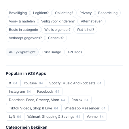
Beveiliging
Legitiem?
Oplichting?
Privacy
Beoordeling
Voor- & nadelen
Veilig voor kinderen?
Alternatieven
Beste in categorie
Wie is eigenaar?
Wat is het?
Verkoopt gegevens?
Gehackt?
API: /v1/preflight
Trust Badge
API Docs
Populair in iOS Apps
X
Youtube
Spotify: Music And Podcasts
64
64
64
Instagram
Facebook
64
64
Doordash: Food, Grocery, More
Roblox
64
64
Tiktok Videos, Shop & Live
Whatsapp Messenger
64
64
Lyft
Walmart: Shopping & Savings
Venmo
64
64
64
Categorieën bekijken