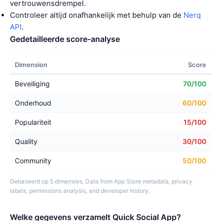
vertrouwensdrempel.
Controleer altijd onafhankelijk met behulp van de
Nerq
API
.
Gedetailleerde score-analyse
Dimension
Score
Beveiliging
70/100
Onderhoud
60/100
Populariteit
15/100
Quality
30/100
Community
50/100
Gebaseerd op 5 dimensies. Data from App Store metadata, privacy
labels, permissions analysis, and developer history.
Welke gegevens verzamelt Quick Social App?