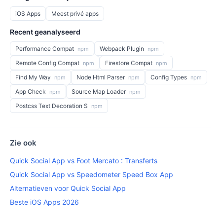
iOS Apps
Meest privé apps
Recent geanalyseerd
Performance Compat
Webpack Plugin
npm
npm
Remote Config Compat
Firestore Compat
npm
npm
Find My Way
Node Html Parser
Config Types
npm
npm
npm
App Check
Source Map Loader
npm
npm
Postcss Text Decoration S
npm
Zie ook
Quick Social App vs Foot Mercato : Transferts
Quick Social App vs Speedometer Speed Box App
Alternatieven voor Quick Social App
Beste iOS Apps 2026