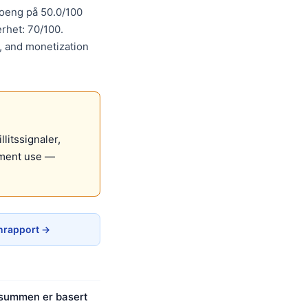
oeng på 50.0/100
rhet: 70/100.
s, and monetization
litssignaler,
pment use —
rapport →
gsummen er basert