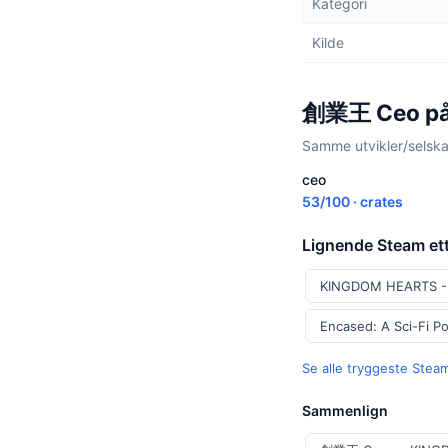
Kategori
Kilde
創業王 Ceo på 
Samme utvikler/selskap
ceo
53/100 · crates
Lignende Steam ette
KINGDOM HEARTS -H
Encased: A Sci-Fi P
Se alle tryggeste Stea
Sammenlign