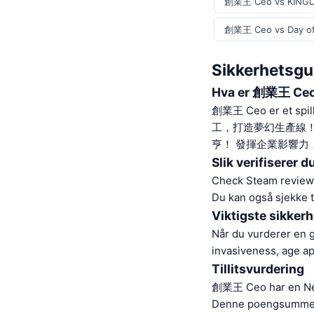
創業王 Ceo vs KINGD
創業王 Ceo vs Day of
Sikkerhetsg
Hva er 創業王 Ce
創業王 Ceo er 
工，打造夢幻生產線！
亨！ 發揮企業影響力
Slik verifiserer 
Check Steam reviews.
Du kan også sjekke t
Viktigste sikker
Når du vurderer en g
invasiveness, age a
Tillitsvurdering
創業王 Ceo har en Ner
Denne poengsummen e