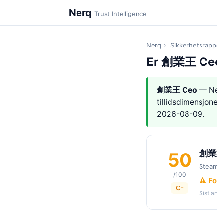
Nerq
Trust Intelligence
Nerq
›
Sikkerhetsrapp
Er 創業王 Ceo
創業王 Ceo
— Ne
tillidsdimensjon
2026-08-09.
創業
50
Stea
/100
⚠️ Fo
C-
Sist a