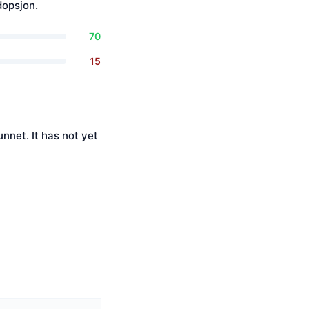
dopsjon.
70
15
nnet. It has not yet