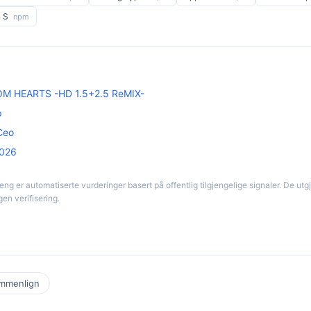
n S
npm
 HEARTS -HD 1.5+2.5 ReMIX-
p
Ceo
2026
eng er automatiserte vurderinger basert på offentlig tilgjengelige signaler. De utgj
egen verifisering.
mmenlign