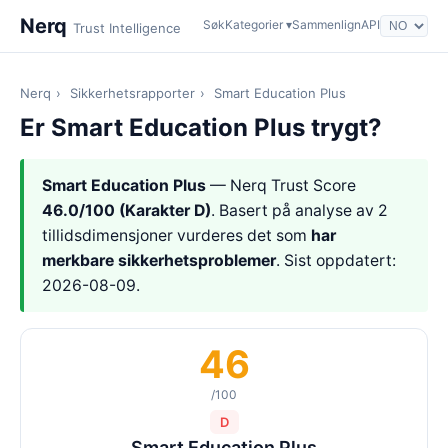
Nerq
Søk
Kategorier ▾
Sammenlign
API
Trust Intelligence
Nerq
›
Sikkerhetsrapporter
›
Smart Education Plus
Er Smart Education Plus trygt?
Smart Education Plus
— Nerq Trust Score
46.0/100 (Karakter D)
. Basert på analyse av 2
tillidsdimensjoner vurderes det som
har
merkbare sikkerhetsproblemer
. Sist oppdatert:
2026-08-09.
46
/100
D
Smart Education Plus