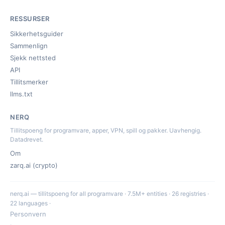
RESSURSER
Sikkerhetsguider
Sammenlign
Sjekk nettsted
API
Tillitsmerker
llms.txt
NERQ
Tillitspoeng for programvare, apper, VPN, spill og pakker. Uavhengig.
Datadrevet.
Om
zarq.ai (crypto)
nerq.ai — tillitspoeng for all programvare · 7.5M+ entities · 26 registries ·
22 languages ·
Personvern
·