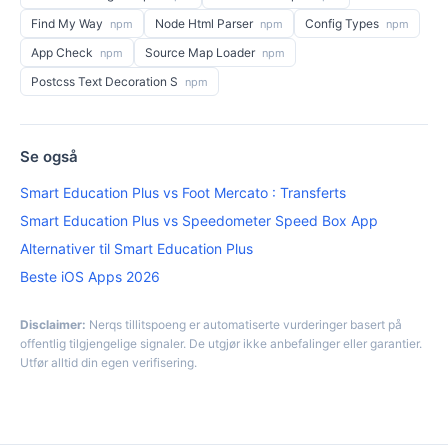
Find My Way
Node Html Parser
Config Types
npm
npm
npm
App Check
Source Map Loader
npm
npm
Postcss Text Decoration S
npm
Se også
Smart Education Plus vs Foot Mercato : Transferts
Smart Education Plus vs Speedometer Speed Box App
Alternativer til Smart Education Plus
Beste iOS Apps 2026
Disclaimer:
Nerqs tillitspoeng er automatiserte vurderinger basert på
offentlig tilgjengelige signaler. De utgjør ikke anbefalinger eller garantier.
Utfør alltid din egen verifisering.