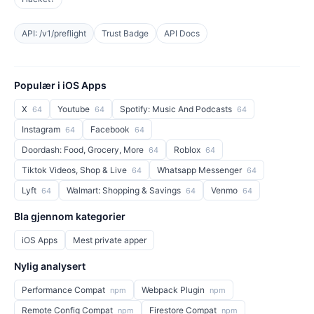
API: /v1/preflight
Trust Badge
API Docs
Populær i iOS Apps
X
Youtube
Spotify: Music And Podcasts
64
64
64
Instagram
Facebook
64
64
Doordash: Food, Grocery, More
Roblox
64
64
Tiktok Videos, Shop & Live
Whatsapp Messenger
64
64
Lyft
Walmart: Shopping & Savings
Venmo
64
64
64
Bla gjennom kategorier
iOS Apps
Mest private apper
Nylig analysert
Performance Compat
Webpack Plugin
npm
npm
Remote Config Compat
Firestore Compat
npm
npm