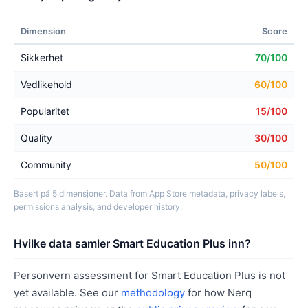
Dimension
Score
Sikkerhet
70/100
Vedlikehold
60/100
Popularitet
15/100
Quality
30/100
Community
50/100
Basert på 5 dimensjoner. Data from App Store metadata, privacy labels,
permissions analysis, and developer history.
Hvilke data samler Smart Education Plus inn?
Personvern assessment for Smart Education Plus is not
yet available. See our
methodology
for how Nerq