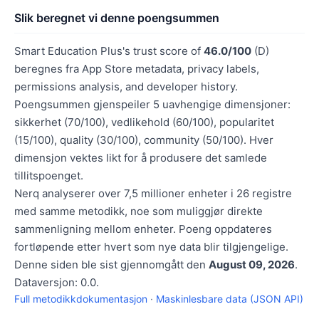
Slik beregnet vi denne poengsummen
Smart Education Plus's trust score of
46.0/100
(D)
beregnes fra App Store metadata, privacy labels,
permissions analysis, and developer history.
Poengsummen gjenspeiler 5 uavhengige dimensjoner:
sikkerhet (70/100), vedlikehold (60/100), popularitet
(15/100), quality (30/100), community (50/100). Hver
dimensjon vektes likt for å produsere det samlede
tillitspoenget.
Nerq analyserer over 7,5 millioner enheter i 26 registre
med samme metodikk, noe som muliggjør direkte
sammenligning mellom enheter. Poeng oppdateres
fortløpende etter hvert som nye data blir tilgjengelige.
Denne siden ble sist gjennomgått den
August 09, 2026
.
Dataversjon: 0.0.
Full metodikkdokumentasjon
·
Maskinlesbare data (JSON API)