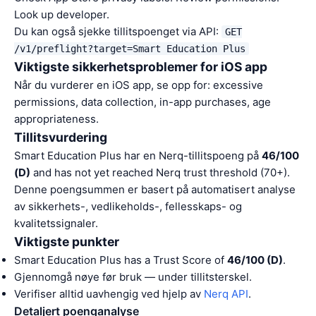
Look up developer.
Du kan også sjekke tillitspoenget via API:
GET
/v1/preflight?target=Smart Education Plus
Viktigste sikkerhetsproblemer for iOS app
Når du vurderer en iOS app, se opp for: excessive
permissions, data collection, in-app purchases, age
appropriateness.
Tillitsvurdering
Smart Education Plus har en Nerq-tillitspoeng på
46/100
(D)
and has not yet reached Nerq trust threshold (70+).
Denne poengsummen er basert på automatisert analyse
av sikkerhets-, vedlikeholds-, fellesskaps- og
kvalitetssignaler.
Viktigste punkter
Smart Education Plus has a Trust Score of
46/100 (D)
.
Gjennomgå nøye før bruk — under tillitsterskel.
Verifiser alltid uavhengig ved hjelp av
Nerq API
.
Detaljert poenganalyse