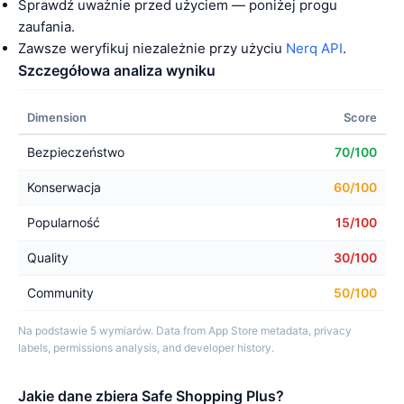
Sprawdź uważnie przed użyciem — poniżej progu
zaufania.
Zawsze weryfikuj niezależnie przy użyciu
Nerq API
.
Szczegółowa analiza wyniku
Dimension
Score
Bezpieczeństwo
70/100
Konserwacja
60/100
Popularność
15/100
Quality
30/100
Community
50/100
Na podstawie 5 wymiarów. Data from App Store metadata, privacy
labels, permissions analysis, and developer history.
Jakie dane zbiera Safe Shopping Plus?