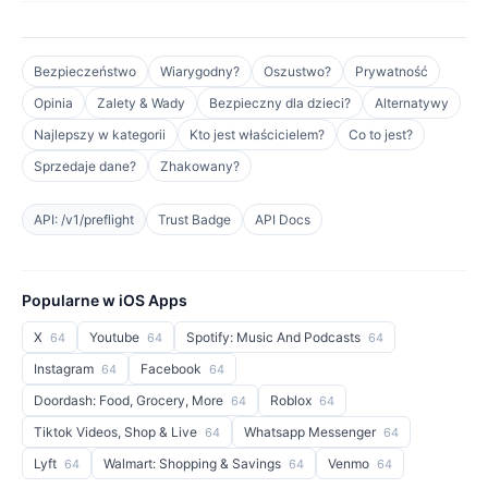
Bezpieczeństwo
Wiarygodny?
Oszustwo?
Prywatność
Opinia
Zalety & Wady
Bezpieczny dla dzieci?
Alternatywy
Najlepszy w kategorii
Kto jest właścicielem?
Co to jest?
Sprzedaje dane?
Zhakowany?
API: /v1/preflight
Trust Badge
API Docs
Popularne w iOS Apps
X
Youtube
Spotify: Music And Podcasts
64
64
64
Instagram
Facebook
64
64
Doordash: Food, Grocery, More
Roblox
64
64
Tiktok Videos, Shop & Live
Whatsapp Messenger
64
64
Lyft
Walmart: Shopping & Savings
Venmo
64
64
64