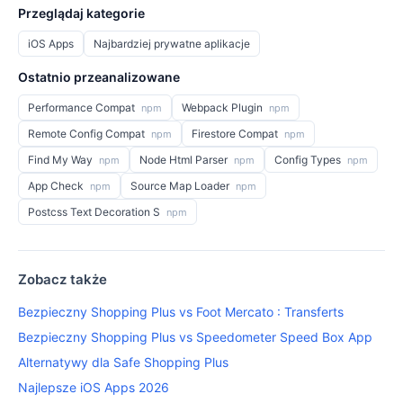
Przeglądaj kategorie
iOS Apps
Najbardziej prywatne aplikacje
Ostatnio przeanalizowane
Performance Compat
Webpack Plugin
npm
npm
Remote Config Compat
Firestore Compat
npm
npm
Find My Way
Node Html Parser
Config Types
npm
npm
npm
App Check
Source Map Loader
npm
npm
Postcss Text Decoration S
npm
Zobacz także
Bezpieczny Shopping Plus vs Foot Mercato : Transferts
Bezpieczny Shopping Plus vs Speedometer Speed Box App
Alternatywy dla Safe Shopping Plus
Najlepsze iOS Apps 2026