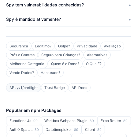
Spy tem vulnerabilidades conhecidas?
Spy é mantido ativamente?
Segurança
Legítimo?
Golpe?
Privacidade
Avaliação
Prós e Contras
Seguro para Crianças?
Alternativas
Melhor na Categoria
Quem é o Dono?
O Que É?
Vende Dados?
Hackeado?
API: /v1/preflight
Trust Badge
API Docs
Popular em npm Packages
Functions Js
Workbox Webpack Plugin
Expo Router
90
89
89
Auth0 Spa Js
Datetimepicker
Client
89
89
89