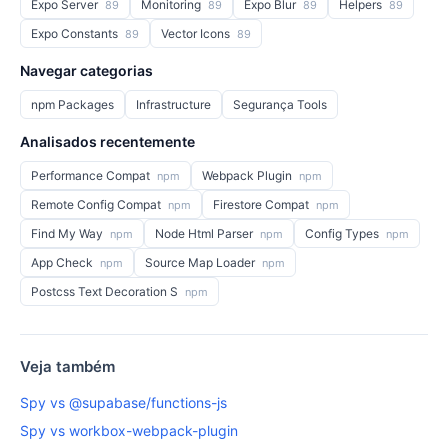
Expo Server
Monitoring
Expo Blur
Helpers
89
89
89
89
Expo Constants
Vector Icons
89
89
Navegar categorias
npm Packages
Infrastructure
Segurança Tools
Analisados recentemente
Performance Compat
Webpack Plugin
npm
npm
Remote Config Compat
Firestore Compat
npm
npm
Find My Way
Node Html Parser
Config Types
npm
npm
npm
App Check
Source Map Loader
npm
npm
Postcss Text Decoration S
npm
Veja também
Spy vs @supabase/functions-js
Spy vs workbox-webpack-plugin