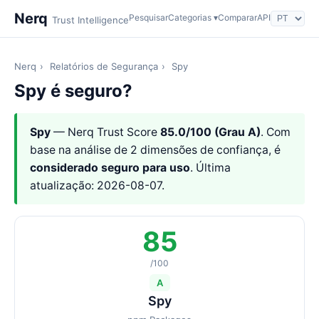
Nerq
Pesquisar
Categorias ▾
Comparar
API
Trust Intelligence
Nerq
›
Relatórios de Segurança
›
Spy
Spy é seguro?
Spy
— Nerq Trust Score
85.0/100 (Grau A)
. Com
base na análise de 2 dimensões de confiança, é
considerado seguro para uso
. Última
atualização: 2026-08-07.
85
/100
A
Spy