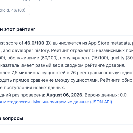
droid, 46/100)
и этот рейтинг
ust score of
46.0/100
(D) вычисляется из App Store metadata, p
s, and developer history. Рейтинг отражает 5 независимых по
0), обслуживание (60/100), популярность (15/100), quality (3
оказатель имеет равный вес в сводном рейтинге доверия.
олее 7,5 миллиона сущностей в 26 реестрах используя еди
водить прямое сравнение между сущностями. Рейтинги обн
е поступления новых данных.
едний раз проверена:
August 06, 2026
. Версия данных: 0.0.
я методологии
·
Машинночитаемые данные (JSON API)
е вопросы