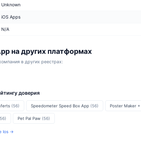
Unknown
iOS Apps
N/A
App на других платформах
компания в других реестрах:
ейтингу доверия
sferts
(56)
Speedometer Speed Box App
(56)
Poster Maker +
(56)
Pet Pal Paw
(56)
 Ios →