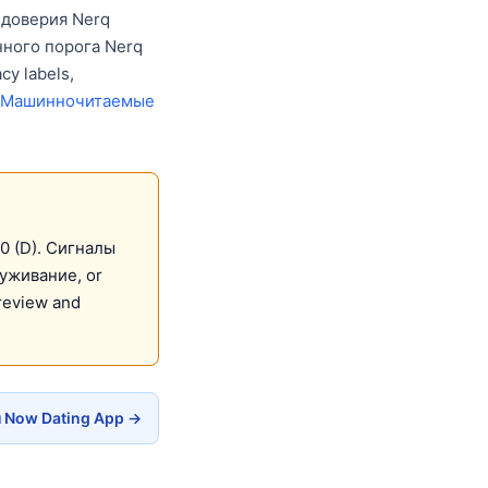
 доверия Nerq
нного порога Nerq
cy labels,
Машинночитаемые
00 (D). Сигналы
уживание, or
review and
 Now Dating App →