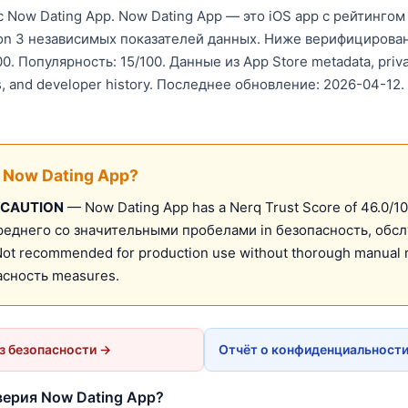
 Now Dating App. Now Dating App — это iOS app с рейтингом
d on 3 независимых показателей данных. Ниже верифицирова
0. Популярность: 15/100. Данные из App Store metadata, priva
s, and developer history. Последнее обновление: 2026-04-12.
 Now Dating App?
 CAUTION
— Now Dating App has a Nerq Trust Score of 46.0/1
реднего со значительными пробелами in безопасность, обсл
ot recommended for production use without thorough manual 
пасность measures.
з безопасности →
Отчёт о конфиденциальности
верия Now Dating App?