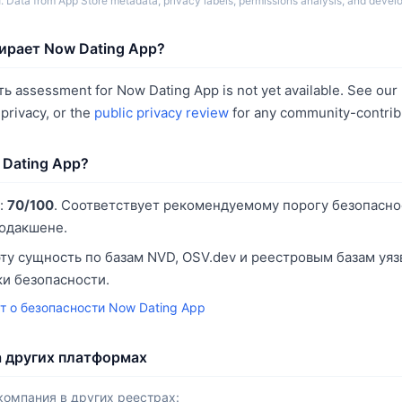
Data from App Store metadata, privacy labels, permissions analysis, and develo
ирает Now Dating App?
assessment for Now Dating App is not yet available. See our
rivacy, or the
public privacy review
for any community-contrib
 Dating App?
:
70/100
. Соответствует рекомендуемому порогу безопасно
родакшене.
ту сущность по базам NVD, OSV.dev и реестровым базам уя
и безопасности.
т о безопасности Now Dating App
а других платформах
компания в других реестрах: