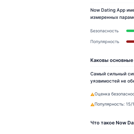
Now Dating App име
измеренных параме
Безопасность
Популярность
Каковы основные 
Самый сильный сиг
уязвимостей не обна
Оценка безопаснос
⚠
Популярность: 15/
⚠
Что такое Now Da