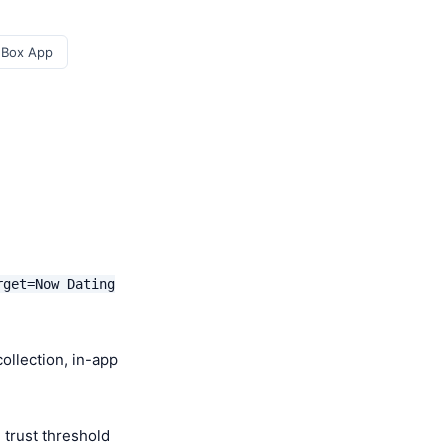
 Box App
rget=Now Dating
llection, in-app
 trust threshold