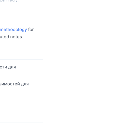
per history.
methodology
for
uted notes.
сти для
звимостей для