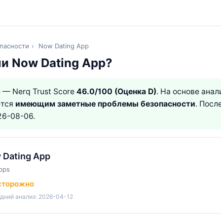
пасности
›
Now Dating App
ли Now Dating App?
p
— Nerq Trust Score
46.0/100 (Оценка D)
. На основе ана
ется
имеющим заметные проблемы безопасности
. Посл
26-08-06.
 Dating App
pps
сторожно
дний анализ: 2026-04-12