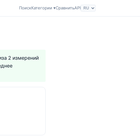
Поиск
Категории ▾
Сравнить
API
лиза 2 измерений
еднее