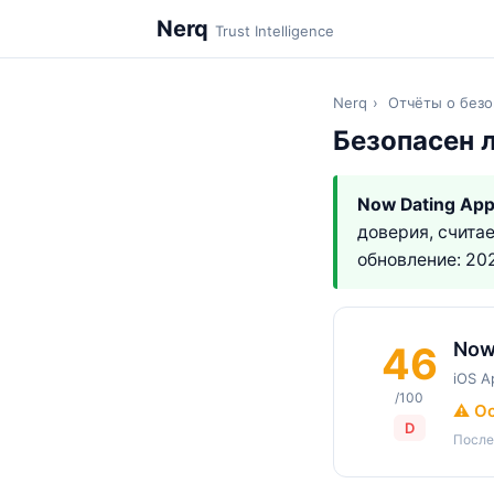
Nerq
Trust Intelligence
Nerq
›
Отчёты о безо
Безопасен 
Now Dating Ap
доверия, счита
обновление: 20
Now
46
iOS A
/100
⚠️ О
D
После