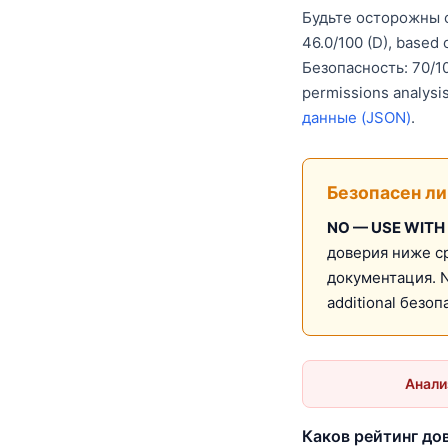
Будьте осторожны с
46.0/100 (D), base
Безопасность: 70/10
permissions analysi
данные (JSON)
.
Безопасен ли
NO — USE WITH
доверия ниже с
документация. N
additional безо
Анали
Каков рейтинг до