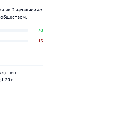
ван на 2 независимо
ообществом.
70
15
вестных
of 70+.