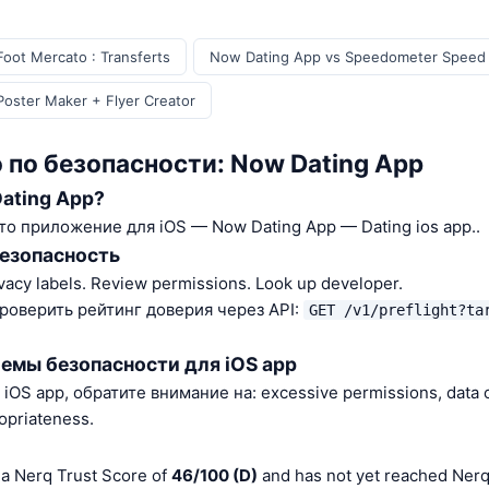
oot Mercato : Transferts
Now Dating App vs Speedometer Speed
oster Maker + Flyer Creator
 по безопасности: Now Dating App
ating App?
то приложение для iOS — Now Dating App — Dating ios app..
безопасность
vacy labels. Review permissions. Look up developer.
роверить рейтинг доверия через API:
GET /v1/preflight?ta
емы безопасности для iOS app
OS app, обратите внимание на: excessive permissions, data co
opriateness.
a Nerq Trust Score of
46/100 (D)
and has not yet reached Nerq