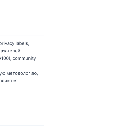
rivacy labels,
казателей:
0/100), community
ную методологию,
овляются