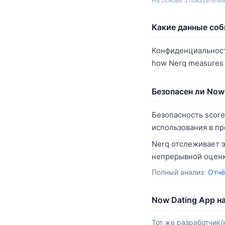
На основе 5 показателей. 
Какие данные соб
Конфиденциальность 
how Nerq measures p
Безопасен ли Now
Безопасность score
использования в п
Nerq отслеживает э
непрерывной оценк
Полный анализ:
Отчё
Now Dating App н
Тот же разработчик/