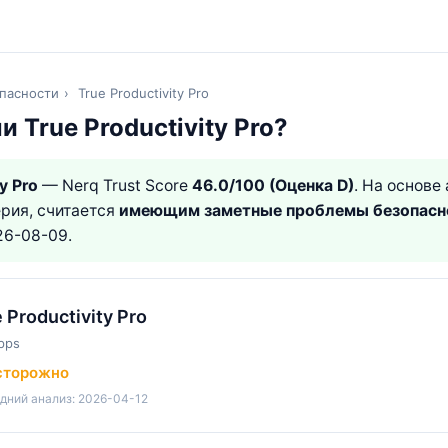
пасности
›
True Productivity Pro
и True Productivity Pro?
y Pro
— Nerq Trust Score
46.0/100 (Оценка D)
. На основе
рия, считается
имеющим заметные проблемы безопасн
26-08-09.
 Productivity Pro
pps
сторожно
дний анализ: 2026-04-12