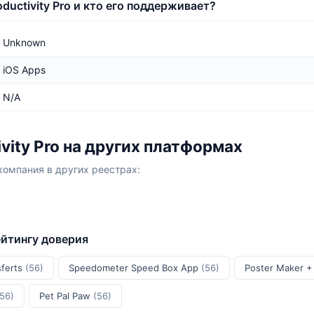
oductivity Pro и кто его поддерживает?
Unknown
iOS Apps
N/A
ivity Pro на других платформах
компания в других реестрах:
ейтингу доверия
sferts
(56)
Speedometer Speed Box App
(56)
Poster Maker +
(56)
Pet Pal Paw
(56)