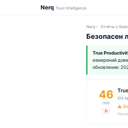
Nerq
Trust Intelligence
Nerq
›
Отчёты о безо
Безопасен л
True Productivit
измерений дове
обновление: 20
True
46
iOS A
/100
⚠️ О
D
После