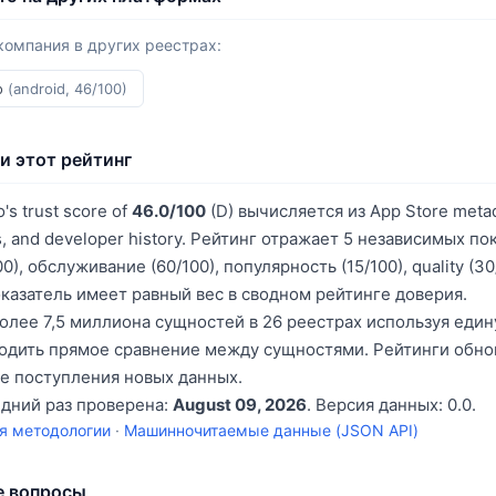
компания в других реестрах:
ro
(android, 46/100)
и этот рейтинг
o's trust score of
46.0/100
(D) вычисляется из App Store metada
s, and developer history. Рейтинг отражает 5 независимых по
0), обслуживание (60/100), популярность (15/100), quality (3
оказатель имеет равный вес в сводном рейтинге доверия.
олее 7,5 миллиона сущностей в 26 реестрах используя еди
водить прямое сравнение между сущностями. Рейтинги обн
е поступления новых данных.
едний раз проверена:
August 09, 2026
. Версия данных: 0.0.
я методологии
·
Машинночитаемые данные (JSON API)
е вопросы