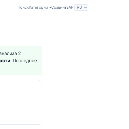
Поиск
Категории ▾
Сравнить
API
 анализа 2
ости
. Последнее