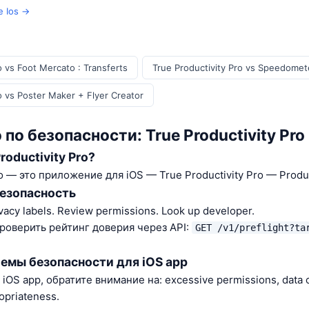
 Ios →
o vs Foot Mercato : Transferts
True Productivity Pro vs Speedome
o vs Poster Maker + Flyer Creator
по безопасности: True Productivity Pro
roductivity Pro?
ro — это приложение для iOS — True Productivity Pro — Product
безопасность
vacy labels. Review permissions. Look up developer.
роверить рейтинг доверия через API:
GET /v1/preflight?ta
емы безопасности для iOS app
OS app, обратите внимание на: excessive permissions, data co
opriateness.