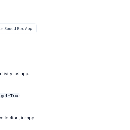
ter Speed Box App
ivity ios app..
rget=True
llection, in-app