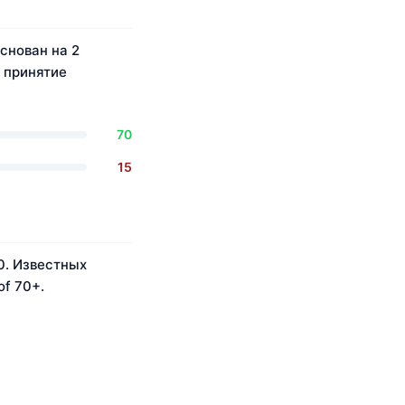
основан на 2
 принятие
70
15
0. Известных
of 70+.