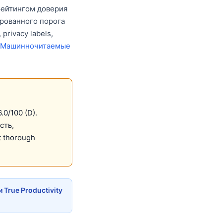
с рейтингом доверия
ированного порога
privacy labels,
Машинночитаемые
.0/100 (D).
сть,
t thorough
True Productivity