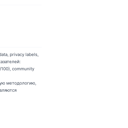
ta, privacy labels,
казателей:
0/100), community
ную методологию,
овляются