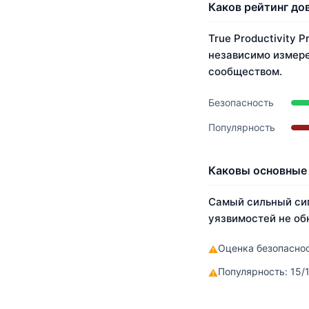
Каков рейтинг дов
True Productivity P
независимо измере
сообществом.
Безопасность
Популярность
Каковы основные 
Самый сильный сиг
уязвимостей не обна
Оценка безопаснос
⚠
Популярность: 15/
⚠