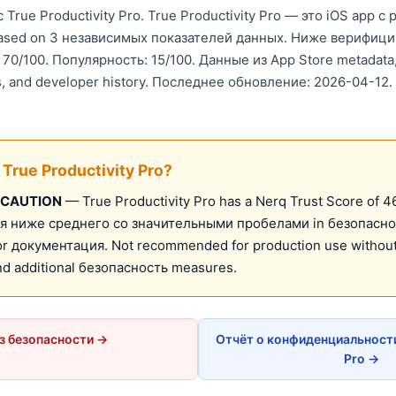
True Productivity Pro. True Productivity Pro — это iOS app 
 based on 3 независимых показателей данных. Ниже верифиц
70/100. Популярность: 15/100. Данные из App Store metadata, 
s, and developer history. Последнее обновление: 2026-04-12.
True Productivity Pro?
 CAUTION
— True Productivity Pro has a Nerq Trust Score of 46
я ниже среднего со значительными пробелами in безопасно
r документация. Not recommended for production use withou
nd additional безопасность measures.
з безопасности →
Отчёт о конфиденциальности 
Pro →