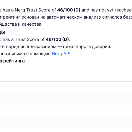
o has a Nerq Trust Score of
46/100 (D)
and has not yet reached
тот рейтинг основан на автоматическом анализе сигналов без
щества и качества.
ды
o has a Trust Score of
46/100 (D)
.
те перед использованием — ниже порога доверия.
 независимо с помощью
Nerq API
.
з рейтинга