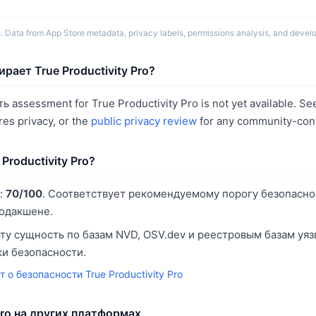
Data from App Store metadata, privacy labels, permissions analysis, and develo
рает True Productivity Pro?
assessment for True Productivity Pro is not yet available. Se
es privacy, or the
public privacy review
for any community-cont
Productivity Pro?
:
70/100
. Соответствует рекомендуемому порогу безопасно
родакшене.
ту сущность по базам NVD, OSV.dev и реестровым базам уя
и безопасности.
т о безопасности True Productivity Pro
 Pro на других платформах