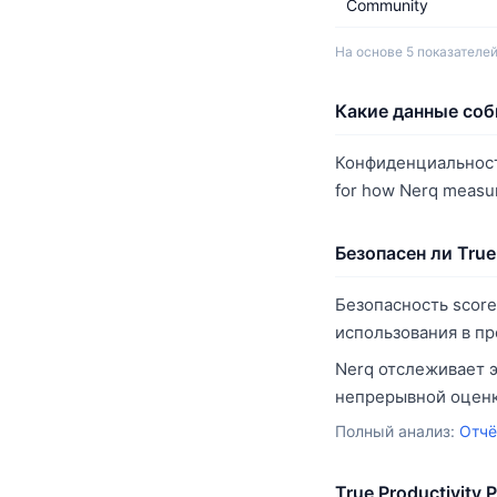
Community
На основе 5 показателей. 
Какие данные соби
Конфиденциальность 
for how Nerq measur
Безопасен ли True 
Безопасность score
использования в п
Nerq отслеживает э
непрерывной оценк
Полный анализ:
Отчё
True Productivity