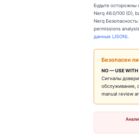
Будьте осторожны с 
Nerq 46.0/100 (D),
Nerq Безопасность: 
permissions analysi
данные (JSON)
.
Безопасен ли 
NO — USE WITH
Сигналы довери
обслуживание, o
manual review a
Анали