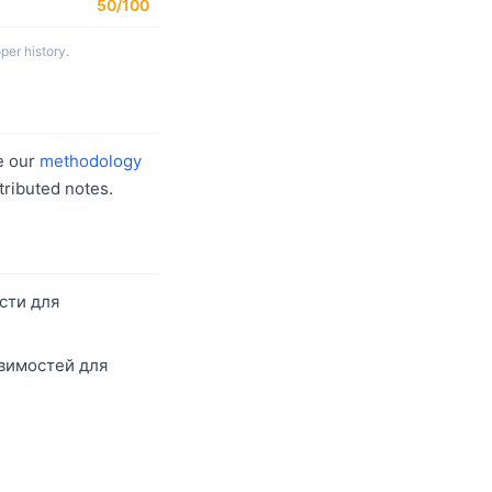
50/100
per history.
e our
methodology
ributed notes.
сти для
звимостей для