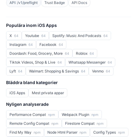
API: /v1/preflight
Trust Badge
API Docs
Populära inom iOS Apps
X
Youtube
Spotify: Music And Podcasts
64
64
64
Instagram
Facebook
64
64
Doordash: Food, Grocery, More
Roblox
64
64
Tiktok Videos, Shop & Live
Whatsapp Messenger
64
64
Lyft
Walmart: Shopping & Savings
Venmo
64
64
64
Bläddra bland kategorier
iOS Apps
Mest privata appar
Nyligen analyserade
Performance Compat
Webpack Plugin
npm
npm
Remote Config Compat
Firestore Compat
npm
npm
Find My Way
Node Html Parser
Config Types
npm
npm
npm