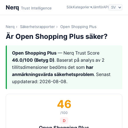
Nerq
Sök
Kategorier ▾
Jämför
API
Trust Intelligence
Nerq
›
Säkerhetsrapporter
›
Open Shopping Plus
Är Open Shopping Plus säker?
Open Shopping Plus
— Nerq Trust Score
46.0/100 (Betyg D)
. Baserat på analys av 2
tillitsdimensioner bedöms det som
har
anmärkningsvärda säkerhetsproblem
. Senast
uppdaterad: 2026-08-08.
46
/100
D
Open Shopping Plus