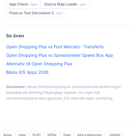
App Check
Source Map Loader
npm
npm
Postcss Text Decoration S
npm
Se även
Open Shopping Plus vs Foot Mercato : Transferts
Open Shopping Plus vs Speedometer Speed Box App
Alternativ till Open Shopping Plus
Bästa iOS Apps 2026
Disclaimer:
Nerqs förtroendepoäng är automatiserade bedömningar
baserade på offentligt tillgängliga signaler. De utgör inte
rekommendationer eller garantier. Gör alltid din egen verifiering.
Apps
npm
PyPI
VPNs
Spel
Alla kategorier
Jämför