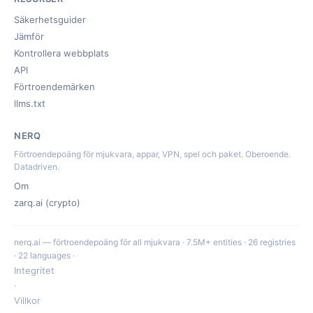
Säkerhetsguider
Jämför
Kontrollera webbplats
API
Förtroendemärken
llms.txt
NERQ
Förtroendepoäng för mjukvara, appar, VPN, spel och paket. Oberoende.
Datadriven.
Om
zarq.ai (crypto)
nerq.ai — förtroendepoäng för all mjukvara · 7.5M+ entities · 26 registries
· 22 languages ·
Integritet
·
Villkor