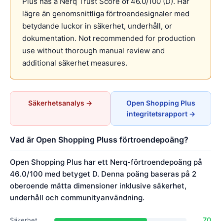
Plus has a Nerq Trust Score of 46.0/100 (D). Har
lägre än genomsnittliga förtroendesignaler med
betydande luckor in säkerhet, underhåll, or
dokumentation. Not recommended for production
use without thorough manual review and
additional säkerhet measures.
Säkerhetsanalys →
Open Shopping Plus
integritetsrapport →
Vad är Open Shopping Pluss förtroendepoäng?
Open Shopping Plus har ett Nerq-förtroendepoäng på
46.0/100 med betyget D. Denna poäng baseras på 2
oberoende mätta dimensioner inklusive säkerhet,
underhåll och communityanvändning.
70
Säkerhet