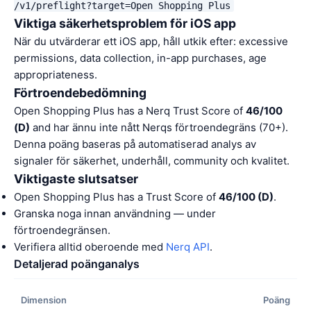
/v1/preflight?target=Open Shopping Plus
Viktiga säkerhetsproblem för iOS app
När du utvärderar ett iOS app, håll utkik efter: excessive
permissions, data collection, in-app purchases, age
appropriateness.
Förtroendebedömning
Open Shopping Plus has a Nerq Trust Score of
46/100
(D)
and har ännu inte nått Nerqs förtroendegräns (70+).
Denna poäng baseras på automatiserad analys av
signaler för säkerhet, underhåll, community och kvalitet.
Viktigaste slutsatser
Open Shopping Plus has a Trust Score of
46/100 (D)
.
Granska noga innan användning — under
förtroendegränsen.
Verifiera alltid oberoende med
Nerq API
.
Detaljerad poänganalys
Dimension
Poäng