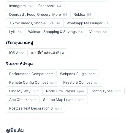
Instagram
Facebook
64
64
Doordash: Food, Grocery, More
Roblox
64
64
Tiktok Videos, Shop & Live
Whatsapp Messenger
64
64
Lyft
Walmart: Shopping & Savings
Venmo
64
64
64
เรียกดูหมวดหมู่
iOS Apps
แอปที่เป็นส่วนตัวที่สุด
วิเคราะห์ล่าสุด
Performance Compat
Webpack Plugin
npm
npm
Remote Config Compat
Firestore Compat
npm
npm
Find My Way
Node Html Parser
Config Types
npm
npm
npm
App Check
Source Map Loader
npm
npm
Postcss Text Decoration S
npm
ดูเพิ่มเติม