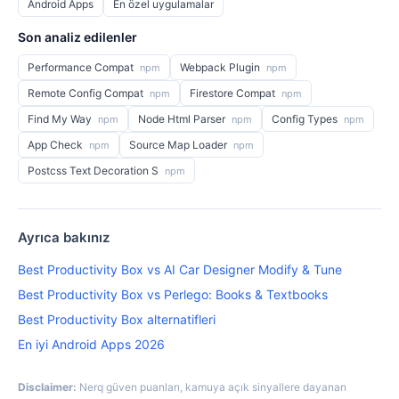
Android Apps
En özel uygulamalar
Son analiz edilenler
Performance Compat
Webpack Plugin
npm
npm
Remote Config Compat
Firestore Compat
npm
npm
Find My Way
Node Html Parser
Config Types
npm
npm
npm
App Check
Source Map Loader
npm
npm
Postcss Text Decoration S
npm
Ayrıca bakınız
Best Productivity Box vs AI Car Designer Modify & Tune
Best Productivity Box vs Perlego: Books & Textbooks
Best Productivity Box alternatifleri
En iyi Android Apps 2026
Disclaimer:
Nerq güven puanları, kamuya açık sinyallere dayanan