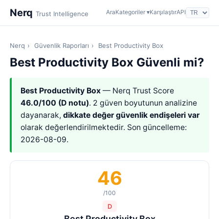
Nerq
Ara
Kategoriler ▾
Karşılaştır
API
Trust Intelligence
Nerq
›
Güvenlik Raporları
›
Best Productivity Box
Best Productivity Box Güvenli mi?
Best Productivity Box
— Nerq Trust Score
46.0/100 (D notu)
. 2 güven boyutunun analizine
dayanarak,
dikkate değer güvenlik endişeleri var
olarak değerlendirilmektedir. Son güncelleme:
2026-08-09.
46
/100
D
Best Productivity Box