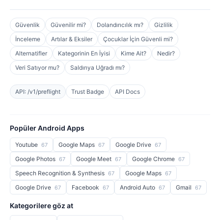
Güvenlik
Güvenilir mi?
Dolandırıcılık mı?
Gizlilik
İnceleme
Artılar & Eksiler
Çocuklar İçin Güvenli mi?
Alternatifler
Kategorinin En İyisi
Kime Ait?
Nedir?
Veri Satıyor mu?
Saldırıya Uğradı mı?
API: /v1/preflight
Trust Badge
API Docs
Popüler Android Apps
Youtube
Google Maps
Google Drive
67
67
67
Google Photos
Google Meet
Google Chrome
67
67
67
Speech Recognition & Synthesis
Google Maps
67
67
Google Drive
Facebook
Android Auto
Gmail
67
67
67
67
Kategorilere göz at