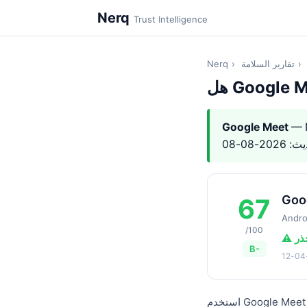
Nerq
Trust Intelligence
›
تقارير السلامة
›
Nerq
Google Meet
Goo
67
Andro
/100
حذر
B-
استخدم Google Meet بحذر. Google Meet هو تطبيق Android بدرجة ثقة Nerq 67.0/100 (B-), بناءً على 3 أبعاد