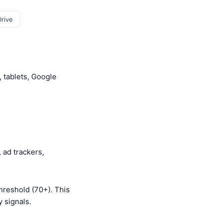
rive
 tablets, Google
 ad trackers,
hreshold (70+). This
score is بن