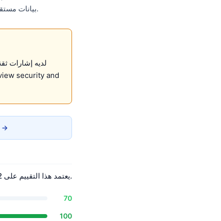
.
بيانات مستقلة. أقل من العتب
تقرير الخصوصية →
حصل Google Meet على درجة ثقة Nerq تبلغ 67.0/100 بدرجة B-. يعتمد هذا التقييم على 2 أبعاد مُقاسة بشكل مستقل.
70
100