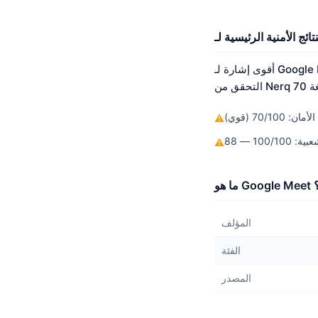
أقوى إشارة لـ Google Meet هي الشعبية بدرجة 100/100. لم يتم اكتشاف أي ثغرات أمنية معروفة. لم يصل بعد إلى عتبة
ن: 70/100 (قوي)
⚠
⚠
ه؟
المؤلف
الفئة
المصدر