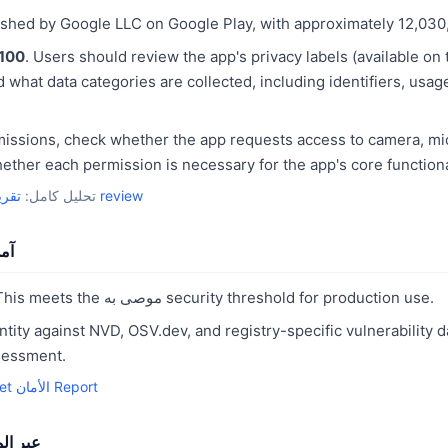
ished by Google LLC on Google Play, with approximately 12,030
100
. Users should review the app's privacy labels (available on
d what data categories are collected, including identifiers, usag
missions, check whether the app requests access to camera, mi
ether each permission is necessary for the app's core functiona
الخصوصية review
تحليل كامل:
تقري
هل  Meet
. This meets the موصى به security threshold for production use.
ntity against NVD, OSV.dev, and registry-specific vulnerability 
sessment.
Google Meet الأمان Report
Google Meet 