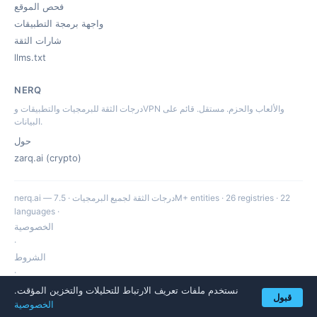
فحص الموقع
واجهة برمجة التطبيقات
شارات الثقة
llms.txt
NERQ
درجات الثقة للبرمجيات والتطبيقات وVPN والألعاب والحزم. مستقل. قائم على
البيانات.
حول
zarq.ai (crypto)
nerq.ai — درجات الثقة لجميع البرمجيات · 7.5M+ entities · 26 registries · 22
languages ·
الخصوصية
·
الشروط
·
hello@nerq.ai
نستخدم ملفات تعريف الارتباط للتحليلات والتخزين المؤقت.
قبول
الخصوصية