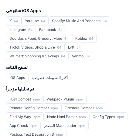
شائع في iOS Apps
X
Youtube
Spotify: Music And Podcasts
64
64
64
Instagram
Facebook
64
64
Doordash: Food, Grocery, More
Roblox
64
64
Tiktok Videos, Shop & Live
Lyft
64
64
Walmart: Shopping & Savings
Venmo
64
64
تصفح الفئات
أكثر التطبيقات خصوصية
iOS Apps
تم تحليلها مؤخراً
Webpack Plugin
الأداء Compat
npm
npm
Remote Config Compat
Firestore Compat
npm
npm
Find My Way
Node Html Parser
Config Types
npm
npm
npm
المصدر Map Loader
App Check
npm
npm
Postcss Text Decoration S
npm