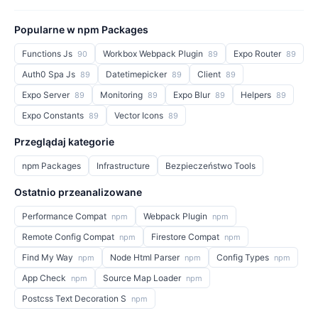
Popularne w npm Packages
Functions Js
Workbox Webpack Plugin
Expo Router
90
89
89
Auth0 Spa Js
Datetimepicker
Client
89
89
89
Expo Server
Monitoring
Expo Blur
Helpers
89
89
89
89
Expo Constants
Vector Icons
89
89
Przeglądaj kategorie
npm Packages
Infrastructure
Bezpieczeństwo Tools
Ostatnio przeanalizowane
Performance Compat
Webpack Plugin
npm
npm
Remote Config Compat
Firestore Compat
npm
npm
Find My Way
Node Html Parser
Config Types
npm
npm
npm
App Check
Source Map Loader
npm
npm
Postcss Text Decoration S
npm