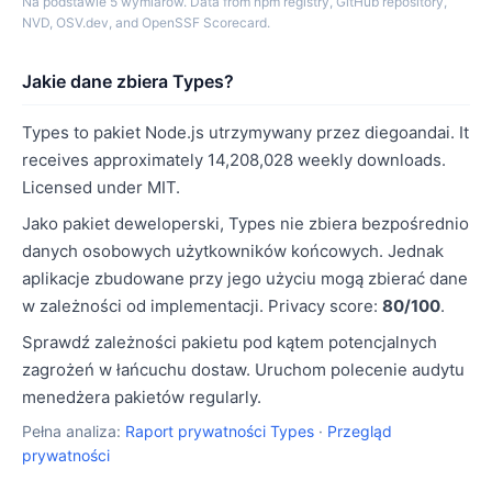
Na podstawie 5 wymiarów. Data from npm registry, GitHub repository,
NVD, OSV.dev, and OpenSSF Scorecard.
Jakie dane zbiera Types?
Types to pakiet Node.js utrzymywany przez diegoandai. It
receives approximately 14,208,028 weekly downloads.
Licensed under MIT.
Jako pakiet deweloperski, Types nie zbiera bezpośrednio
danych osobowych użytkowników końcowych. Jednak
aplikacje zbudowane przy jego użyciu mogą zbierać dane
w zależności od implementacji. Privacy score:
80/100
.
Sprawdź zależności pakietu pod kątem potencjalnych
zagrożeń w łańcuchu dostaw. Uruchom polecenie audytu
menedżera pakietów regularly.
Pełna analiza:
Raport prywatności Types
·
Przegląd
prywatności