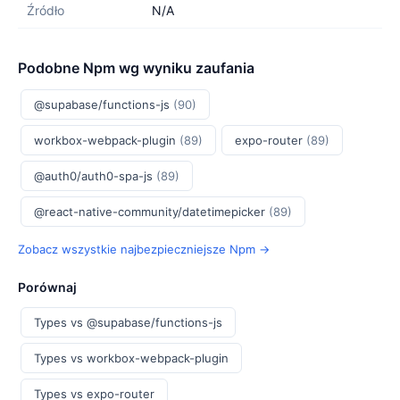
Źródło
N/A
Podobne Npm wg wyniku zaufania
@supabase/functions-js
(90)
workbox-webpack-plugin
(89)
expo-router
(89)
@auth0/auth0-spa-js
(89)
@react-native-community/datetimepicker
(89)
Zobacz wszystkie najbezpieczniejsze Npm →
Porównaj
Types vs @supabase/functions-js
Types vs workbox-webpack-plugin
Types vs expo-router