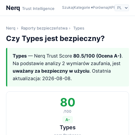
Nerq
Szukaj
Kategorie ▾
Porównaj
API
Trust Intelligence
Nerq
›
Raporty bezpieczeństwa
›
Types
Czy Types jest bezpieczny?
Types
— Nerq Trust Score
80.5/100 (Ocena A-)
.
Na podstawie analizy 2 wymiarów zaufania, jest
uważany za bezpieczny w użyciu
. Ostatnia
aktualizacja: 2026-08-08.
80
/100
A-
Types