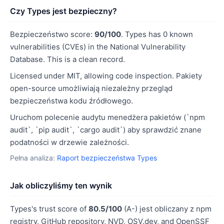
Czy Types jest bezpieczny?
Bezpieczeństwo score:
90/100
. Types has 0 known
vulnerabilities (CVEs) in the National Vulnerability
Database. This is a clean record.
Licensed under MIT, allowing code inspection. Pakiety
open-source umożliwiają niezależny przegląd
bezpieczeństwa kodu źródłowego.
Uruchom polecenie audytu menedżera pakietów (`npm
audit`, `pip audit`, `cargo audit`) aby sprawdzić znane
podatności w drzewie zależności.
Pełna analiza:
Raport bezpieczeństwa Types
Jak obliczyliśmy ten wynik
Types's trust score of
80.5/100
(A-) jest obliczany z npm
registry, GitHub repository, NVD, OSV.dev, and OpenSSF