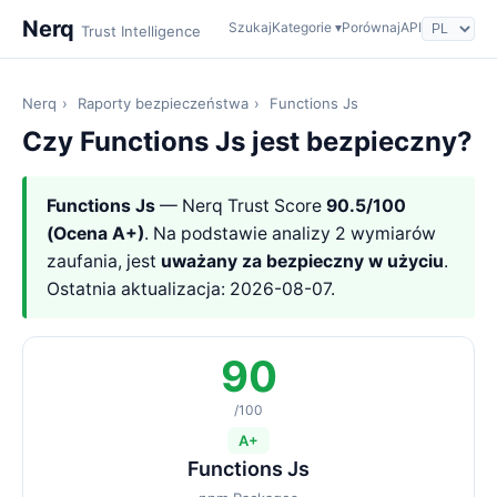
Nerq
Szukaj
Kategorie ▾
Porównaj
API
Trust Intelligence
Nerq
›
Raporty bezpieczeństwa
›
Functions Js
Czy Functions Js jest bezpieczny?
Functions Js
— Nerq Trust Score
90.5/100
(Ocena A+)
. Na podstawie analizy 2 wymiarów
zaufania, jest
uważany za bezpieczny w użyciu
.
Ostatnia aktualizacja: 2026-08-07.
90
/100
A+
Functions Js