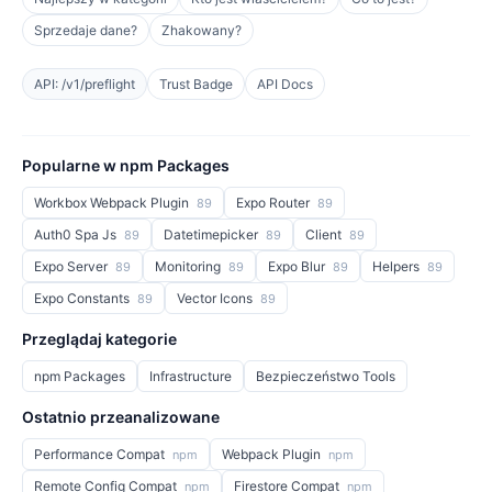
Sprzedaje dane?
Zhakowany?
API: /v1/preflight
Trust Badge
API Docs
Popularne w npm Packages
Workbox Webpack Plugin
Expo Router
89
89
Auth0 Spa Js
Datetimepicker
Client
89
89
89
Expo Server
Monitoring
Expo Blur
Helpers
89
89
89
89
Expo Constants
Vector Icons
89
89
Przeglądaj kategorie
npm Packages
Infrastructure
Bezpieczeństwo Tools
Ostatnio przeanalizowane
Performance Compat
Webpack Plugin
npm
npm
Remote Config Compat
Firestore Compat
npm
npm