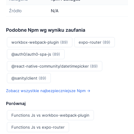
Źródło
N/A
Podobne Npm wg wyniku zaufania
workbox-webpack-plugin
(89)
expo-router
(89)
@auth0/auth0-spa-js
(89)
@react-native-community/datetimepicker
(89)
@sanity/client
(89)
Zobacz wszystkie najbezpieczniejsze Npm →
Porównaj
Functions Js vs workbox-webpack-plugin
Functions Js vs expo-router