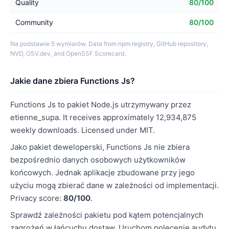
Quality
80/100
Community
80/100
Na podstawie 5 wymiarów. Data from npm registry, GitHub repository,
NVD, OSV.dev, and OpenSSF Scorecard.
Jakie dane zbiera Functions Js?
Functions Js to pakiet Node.js utrzymywany przez
etienne_supa. It receives approximately 12,934,875
weekly downloads. Licensed under MIT.
Jako pakiet deweloperski, Functions Js nie zbiera
bezpośrednio danych osobowych użytkowników
końcowych. Jednak aplikacje zbudowane przy jego
użyciu mogą zbierać dane w zależności od implementacji.
Privacy score:
80/100
.
Sprawdź zależności pakietu pod kątem potencjalnych
zagrożeń w łańcuchu dostaw. Uruchom polecenie audytu