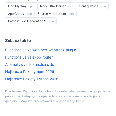
Find My Way
Node Html Parser
Config Types
npm
npm
npm
App Check
Source Map Loader
npm
npm
Postcss Text Decoration S
npm
Zobacz także
Functions Js vs workbox-webpack-plugin
Functions Js vs expo-router
Alternatywy dla Functions Js
Najlepsze Pakiety npm 2026
Najlepsze Pakiety Python 2026
Disclaimer:
Wyniki zaufania Nerq to zautomatyzowane oceny oparte na
publicznie dostępnych sygnałach. Nie stanowią rekomendacji ani
gwarancji. Zawsze przeprowadzaj własną weryfikację.