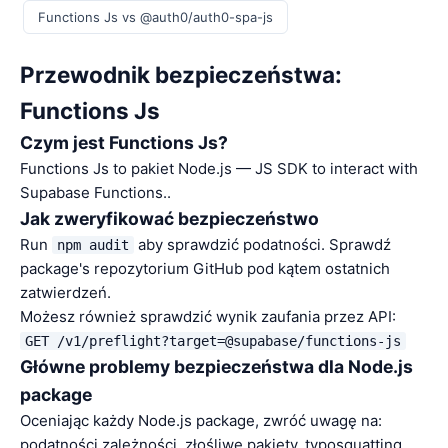
Functions Js vs @auth0/auth0-spa-js
Przewodnik bezpieczeństwa:
Functions Js
Czym jest Functions Js?
Functions Js to pakiet Node.js — JS SDK to interact with
Supabase Functions..
Jak zweryfikować bezpieczeństwo
Run
aby sprawdzić podatności. Sprawdź
npm audit
package's repozytorium GitHub pod kątem ostatnich
zatwierdzeń.
Możesz również sprawdzić wynik zaufania przez API:
GET /v1/preflight?target=@supabase/functions-js
Główne problemy bezpieczeństwa dla Node.js
package
Oceniając każdy Node.js package, zwróć uwagę na:
podatności zależności, złośliwe pakiety, typosquatting.