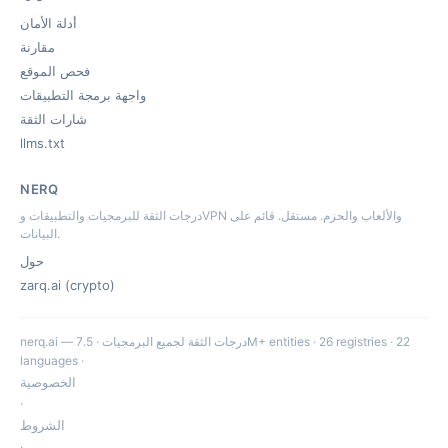
أدلة الأمان
مقارنة
فحص الموقع
واجهة برمجة التطبيقات
شارات الثقة
llms.txt
NERQ
درجات الثقة للبرمجيات والتطبيقات وVPN والألعاب والحزم. مستقل. قائم على
البيانات.
حول
zarq.ai (crypto)
nerq.ai — درجات الثقة لجميع البرمجيات · 7.5M+ entities · 26 registries · 22
languages ·
الخصوصية
·
الشروط
·