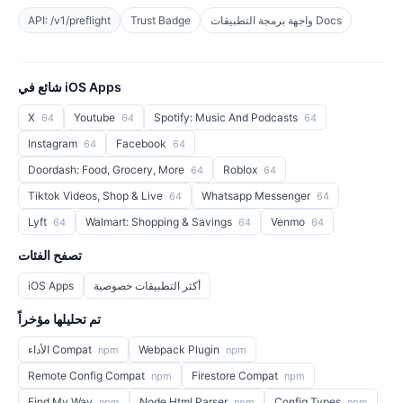
واجهة برمجة التطبيقات Docs
Trust Badge
API: /v1/preflight
شائع في iOS Apps
X
Youtube
Spotify: Music And Podcasts
64
64
64
Instagram
Facebook
64
64
Doordash: Food, Grocery, More
Roblox
64
64
Tiktok Videos, Shop & Live
Whatsapp Messenger
64
64
Lyft
Walmart: Shopping & Savings
Venmo
64
64
64
تصفح الفئات
أكثر التطبيقات خصوصية
iOS Apps
تم تحليلها مؤخراً
Webpack Plugin
الأداء Compat
npm
npm
Remote Config Compat
Firestore Compat
npm
npm
Find My Way
Node Html Parser
Config Types
npm
npm
npm