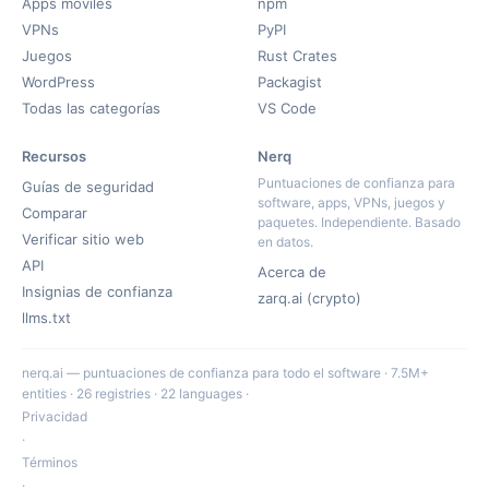
Apps móviles
npm
VPNs
PyPI
Juegos
Rust Crates
WordPress
Packagist
Todas las categorías
VS Code
Recursos
Nerq
Puntuaciones de confianza para
Guías de seguridad
software, apps, VPNs, juegos y
Comparar
paquetes. Independiente. Basado
Verificar sitio web
en datos.
API
Acerca de
Insignias de confianza
zarq.ai (crypto)
llms.txt
nerq.ai — puntuaciones de confianza para todo el software · 7.5M+
entities · 26 registries · 22 languages ·
Privacidad
·
Términos
·