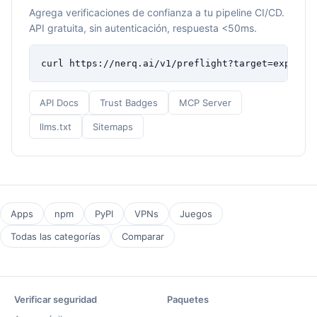
Agrega verificaciones de confianza a tu pipeline CI/CD.
API gratuita, sin autenticación, respuesta <50ms.
curl https://nerq.ai/v1/preflight?target=express
API Docs
Trust Badges
MCP Server
llms.txt
Sitemaps
Apps
npm
PyPI
VPNs
Juegos
Todas las categorías
Comparar
Verificar seguridad
Paquetes