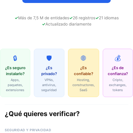
Más de 7,5 M de entidades
26 registros
21 idiomas
Actualizado diariamente
🔒
🛡
🌐
💰
¿Es seguro
¿Es
¿Es
¿Es de
instalarlo?
privado?
confiable?
confianza?
Apps,
VPNs,
Hosting,
Cripto,
paquetes,
antivirus,
constructores,
exchanges,
extensiones
seguridad
SaaS
tokens
¿Qué quieres verificar?
SEGURIDAD Y PRIVACIDAD