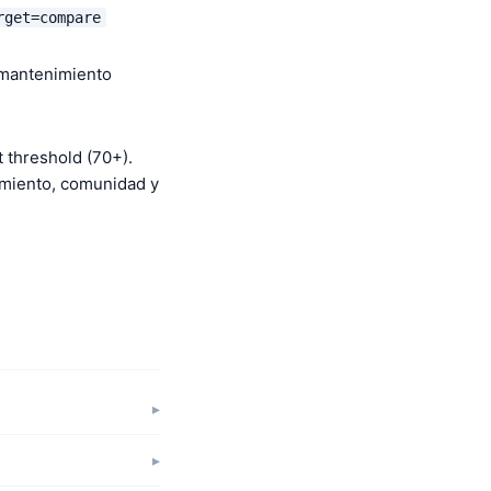
rget=compare
, mantenimiento
 threshold (70+).
imiento, comunidad y