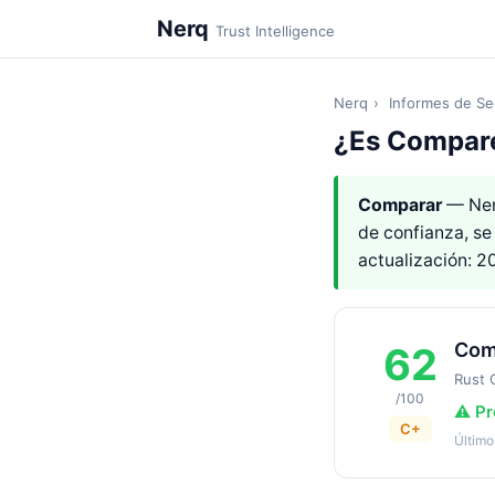
Nerq
Trust Intelligence
Nerq
›
Informes de Se
¿Es Compar
Comparar
— Ner
de confianza, s
actualización: 
Com
62
Rust 
/100
⚠️ P
C+
Último