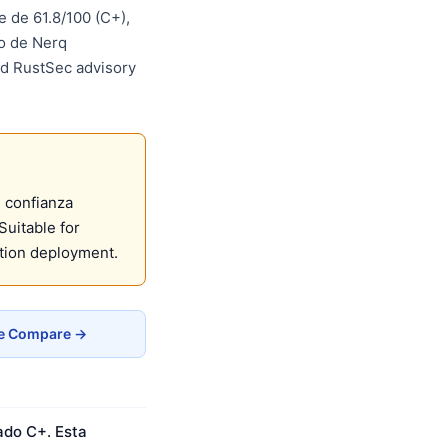
 de 61.8/100 (C+),
do de Nerq
and RustSec advisory
 confianza
uitable for
tion deployment.
de Compare →
ado C+. Esta