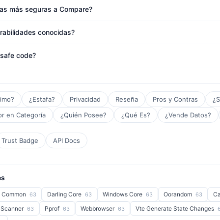
ivas más seguras a Compare?
rabilidades conocidas?
safe code?
timo?
¿Estafa?
Privacidad
Reseña
Pros y Contras
¿S
r en Categoría
¿Quién Posee?
¿Qué Es?
¿Vende Datos?
Trust Badge
API Docs
es
o Common
Darling Core
Windows Core
Oorandom
Ca
63
63
63
63
 Scanner
Pprof
Webbrowser
Vte Generate State Changes
63
63
63