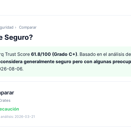
guridad
›
Comparar
e Seguro?
q Trust Score
61.8/100 (Grado C+)
. Basado en el análisis 
e
considera generalmente seguro pero con algunas preocu
2026-08-06.
parar
Crates
recaución
 análisis: 2026-03-21