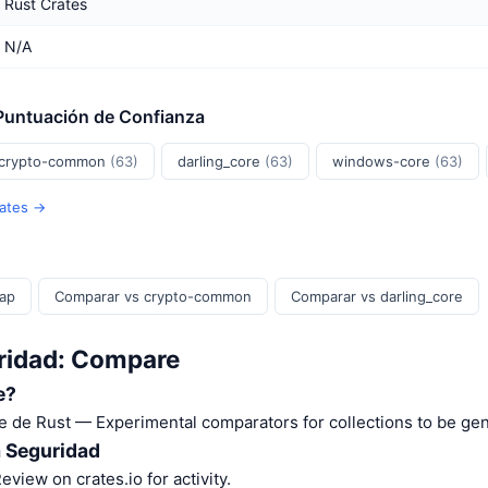
Rust Crates
N/A
 Puntuación de Confianza
crypto-common
(63)
darling_core
(63)
windows-core
(63)
rates →
ap
Comparar vs crypto-common
Comparar vs darling_core
ridad: Compare
e?
 de Rust — Experimental comparators for collections to be gen
a Seguridad
Review on crates.io for activity.