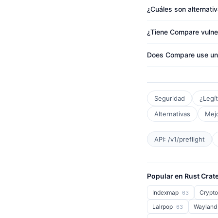
¿Cuáles son alternat
¿Tiene Compare vulne
Does Compare use un
Seguridad
¿Legí
Alternativas
Mejo
API: /v1/preflight
Popular en Rust Crat
Indexmap
Crypt
63
Lalrpop
Wayland
63