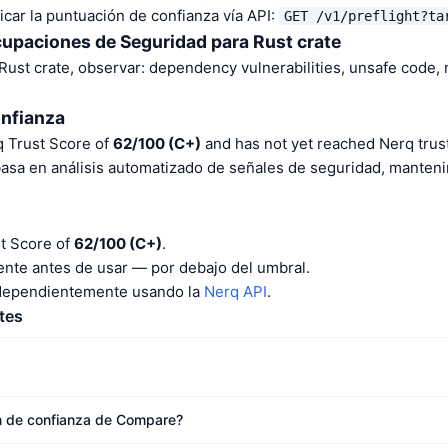
car la puntuación de confianza vía API:
GET /v1/preflight?ta
cupaciones de Seguridad para Rust crate
 Rust crate, observar: dependency vulnerabilities, unsafe code
onfianza
 Trust Score of
62/100 (C+)
and has not yet reached Nerq trust
basa en análisis automatizado de señales de seguridad, manten
t Score of
62/100 (C+)
.
nte antes de usar — por debajo del umbral.
ndependientemente usando la
Nerq API
.
tes
ón de confianza de Compare?