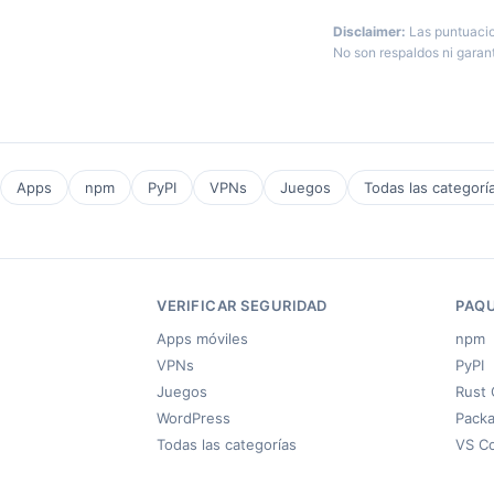
Disclaimer:
Las puntuacio
No son respaldos ni garant
Apps
npm
PyPI
VPNs
Juegos
Todas las categorí
VERIFICAR SEGURIDAD
PAQ
Apps móviles
npm
VPNs
PyPI
Juegos
Rust 
WordPress
Packa
Todas las categorías
VS C