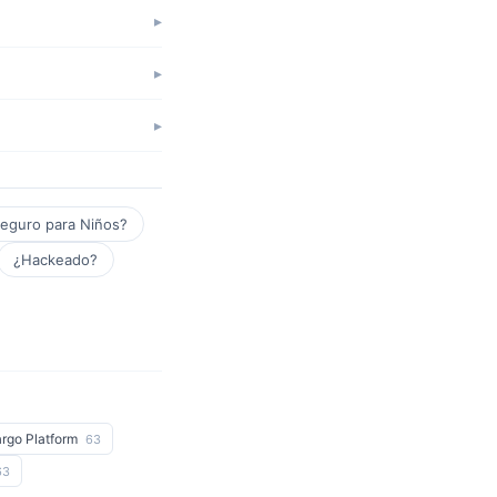
eguro para Niños?
¿Hackeado?
rgo Platform
63
63