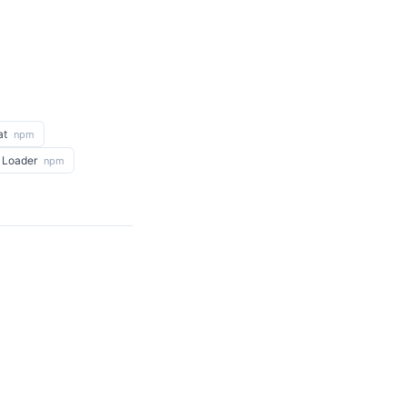
at
npm
 Loader
npm