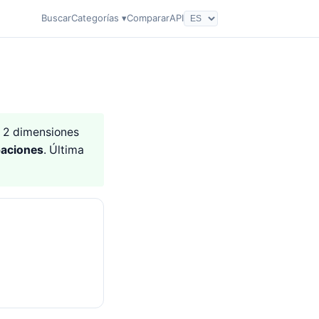
Buscar
Categorías ▾
Comparar
API
de 2 dimensiones
paciones
. Última