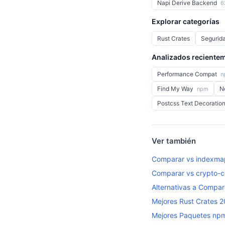
Napi Derive Backend
6
Explorar categorías
Rust Crates
Segurid
Analizados reciente
Performance Compat
n
Find My Way
N
npm
Postcss Text Decoratio
Ver también
Comparar vs indexma
Comparar vs crypto
Alternativas a Compa
Mejores Rust Crates 
Mejores Paquetes np