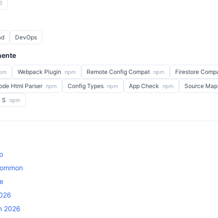
3
ad
DevOps
mente
Webpack Plugin
Remote Config Compat
Firestore Comp
pm
npm
npm
ode Html Parser
Config Types
App Check
Source Map
npm
npm
npm
n S
npm
p
-common
re
2026
m 2026