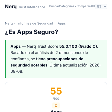
Nerq
Buscar
Categorías ▾
Comparar
API
Trust Intelligence
Nerq
›
Informes de Seguridad
›
Apps
¿Es Apps Seguro?
Apps
— Nerq Trust Score
55.0/100 (Grado C)
.
Basado en el análisis de 2 dimensiones de
confianza, se
tiene preocupaciones de
seguridad notables
. Última actualización: 2026-
08-08.
55
/100
C
Apps