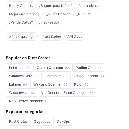
Pros y Contras
¿Seguro para Niños?
Alternativas
Mejor en Categoría
¿Quién Posee?
¿Qué Es?
¿Vende Datos?
¿Hackeado?
API: /v1/preflight
Trust Badge
API Docs
Popular en Rust Crates
Indexmap
Crypto Common
Darling Core
63
63
63
Windows Core
Oorandom
Cargo Platform
63
63
63
Lalrpop
Wayland Scanner
Pprof
63
63
63
Webbrowser
Vte Generate State Changes
63
63
Napi Derive Backend
63
Explorar categorías
Rust Crates
Seguridad
DevOps