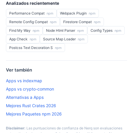
Analizados recientemente
Performance Compat
Webpack Plugin
npm
npm
Remote Config Compat
Firestore Compat
npm
npm
Find My Way
Node Html Parser
Config Types
npm
npm
npm
App Check
Source Map Loader
npm
npm
Postcss Text Decoration S
npm
Ver también
Apps vs indexmap
Apps vs crypto-common
Alternativas a Apps
Mejores Rust Crates 2026
Mejores Paquetes npm 2026
Disclaimer:
Las puntuaciones de confianza de Nerq son evaluaciones