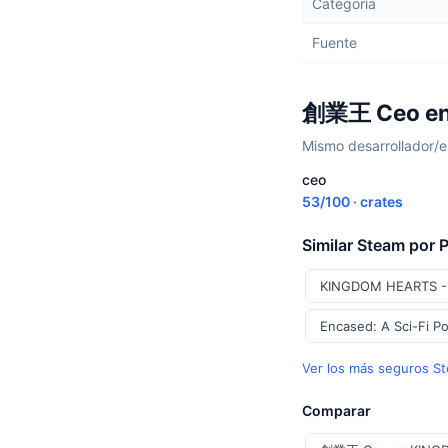
Categoría
Fuente
創業王 Ceo en 
Mismo desarrollador/e
ceo
53/100 · crates
Similar Steam por 
KINGDOM HEARTS -H
Encased: A Sci-Fi P
Ver los más seguros S
Comparar