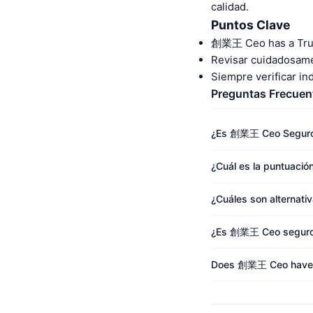
calidad.
Puntos Clave
創業王 Ceo has a Tru
Revisar cuidadosame
Siempre verificar i
Preguntas Frecuen
¿Es 創業王 Ceo Segur
¿Cuál es la puntuaci
¿Cuáles son alterna
¿Es 創業王 Ceo seguro 
Does 創業王 Ceo have m