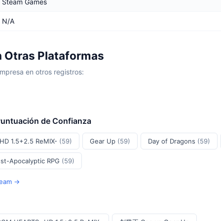
Steam Games
N/A
Otras Plataformas
mpresa en otros registros:
Puntuación de Confianza
D 1.5+2.5 ReMIX-
(59)
Gear Up
(59)
Day of Dragons
(59)
ost-Apocalyptic RPG
(59)
team →