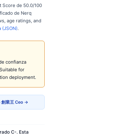
 Score de 50.0/100
ificado de Nerq
s, age ratings, and
a (JSON)
.
de confianza
uitable for
tion deployment.
de 創業王 Ceo →
rado C-. Esta