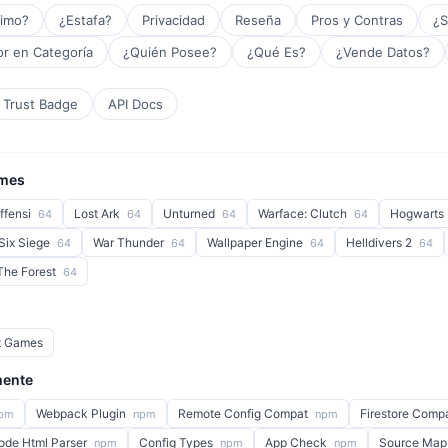
timo?
¿Estafa?
Privacidad
Reseña
Pros y Contras
¿S
r en Categoría
¿Quién Posee?
¿Qué Es?
¿Vende Datos?
Trust Badge
API Docs
ames
Offensi
Lost Ark
Unturned
Warface: Clutch
Hogwarts
64
64
64
64
Six Siege
War Thunder
Wallpaper Engine
Helldivers 2
64
64
64
64
The Forest
64
t Games
mente
Webpack Plugin
Remote Config Compat
Firestore Comp
pm
npm
npm
ode Html Parser
Config Types
App Check
Source Map
npm
npm
npm