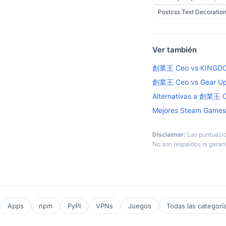
Postcss Text Decoratio
Ver también
創業王 Ceo vs KINGDOM
創業王 Ceo vs Gear U
Alternativas a 創業王 
Mejores Steam Games
Disclaimer:
Las puntuacio
No son respaldos ni garant
Apps
npm
PyPI
VPNs
Juegos
Todas las categorí