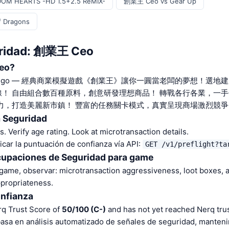
OM HEARTS -HD 1.5+2.5 ReMIX-
創業王 Ceo vs Gear Up
 Dragons
uridad: 創業王 Ceo
eo?
un juego — 經典商業模擬遊戲《創業王》讓你一圓當老闆的夢想！選
！ 自由組合數百種原料，創意研發理想商品！ 轉戰各行各業，一
力，打造美麗新市鎮！ 豐富的任務關卡模式，真實呈現商場激烈競爭
a Seguridad
 Verify age rating. Look at microtransaction details.
car la puntuación de confianza vía API:
GET /v1/preflight?t
cupaciones de Seguridad para game
 game, observar: microtransaction aggressiveness, loot boxes, 
ppropriateness.
onfianza
 Trust Score of
50/100 (C-)
and has not yet reached Nerq trus
basa en análisis automatizado de señales de seguridad, manten