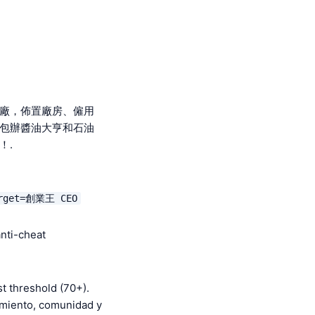
地建廠，佈置廠房、僱用
手包辦醬油大亨和石油
！.
arget=創業王 CEO
anti-cheat
t threshold (70+).
imiento, comunidad y