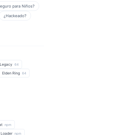
eguro para Niños?
¿Hackeado?
 Legacy
64
Elden Ring
64
at
npm
 Loader
npm