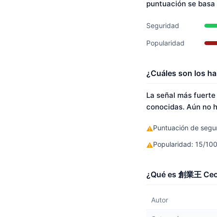
puntuación se basa
Seguridad
Popularidad
¿Cuáles son los h
La señal más fuert
conocidas. Aún no h
Puntuación de segur
⚠
Popularidad: 15/10
⚠
¿Qué es 創業王 Ceo 
Autor