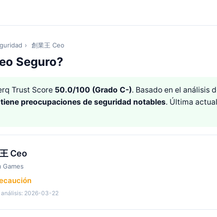
guridad
›
創業王 Ceo
o Seguro?
rq Trust Score
50.0/100 (Grado C-)
. Basado en el análisis
e
tiene preocupaciones de seguridad notables
. Última actua
王 Ceo
m Games
recaución
 análisis: 2026-03-22