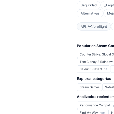
Seguridad
¿Legí
Alternativas
Mejo
API: /v1/preflight
Popular en Steam G
Counter Strike: Global 
Tom Clancy'S Rainbow 
Baldur'S Gate 3
64
Explorar categorías
Steam Games
Safes
Analizados reciente
Performance Compat
n
Find My Way
N
npm