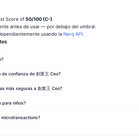
st Score of
50/100 (C-)
.
nte antes de usar — por debajo del umbral.
ndependientemente usando la
Nerq API
.
tes
o?
ón de confianza de 創業王 Ceo?
tivas más seguras a 創業王 Ceo?
para niños?
icrotransactions?