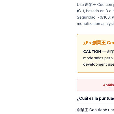
Usa 創業王 Ceo con pr
(C-), basado en 3 d
Seguridad: 70/100. P
monetization analysi
¿Es 創業王 Ceo
CAUTION
— 創業王 
moderadas pero m
development use
Anális
¿Cuál es la puntu
創業王 Ceo tiene una 