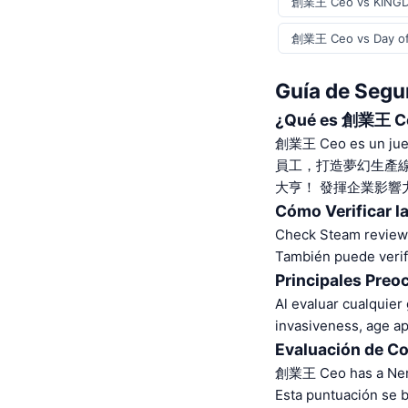
創業王 Ceo vs KINGD
創業王 Ceo vs Day of
Guía de Seg
¿Qué es 創業王 C
創業王 Ceo es 
員工，打造夢幻生產線
大亨！ 發揮企業影響
Cómo Verificar l
Check Steam reviews.
También puede verifi
Principales Preo
Al evaluar cualquier
invasiveness, age a
Evaluación de C
創業王 Ceo has a Nerq
Esta puntuación se 