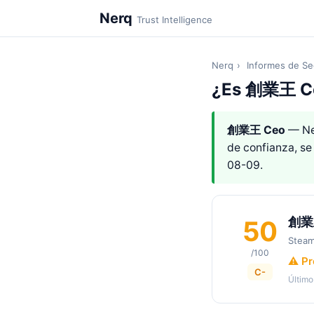
Nerq
Trust Intelligence
Nerq
›
Informes de Se
¿Es 創業王 Ce
創業王 Ceo
— Ne
de confianza, s
08-09.
創業
50
Stea
/100
⚠️ P
C-
Último