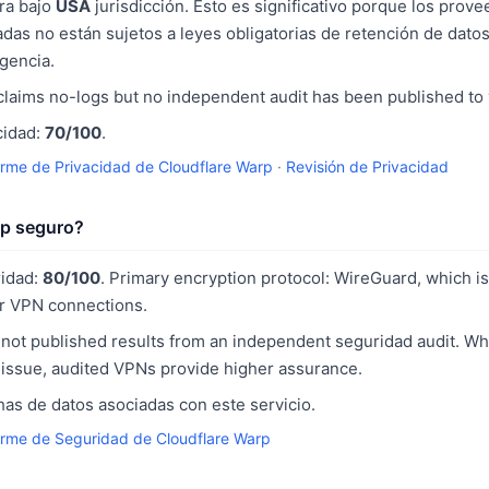
ra bajo
USA
jurisdicción. Esto es significativo porque los pro
iadas no están sujetos a leyes obligatorias de retención de dato
igencia.
 claims no-logs but no independent audit has been published to v
cidad:
70/100
.
orme de Privacidad de Cloudflare Warp
·
Revisión de Privacidad
rp seguro?
ridad:
80/100
. Primary encryption protocol: WireGuard, which i
or VPN connections.
not published results from an independent seguridad audit. Whi
 issue, audited VPNs provide higher assurance.
as de datos asociadas con este servicio.
orme de Seguridad de Cloudflare Warp