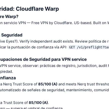
ridad: Cloudflare Warp
are Warp?
n servicio VPN — Free VPN by Cloudflare. US-based. Built on Wi
a Seguridad
ive Eyes?). Verify independent audit exists. Review política de r
car la puntuación de confianza vía API:
GET /v1/preflight?ta
cupaciones de Seguridad para VPN service
VPN service, observar: prácticas de registro, jurisdiction, audit 
opiedad.
onfianza
 a Nerq Trust Score of
85/100 (A)
and meets Nerq trust thresho
 automatizado de señales de seguridad, mantenimiento, comunida
 a Trust Score of
85/100 (A)
.
o — supera el umbral de confianza.