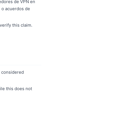
veedores de VPN en
s o acuerdos de
erify this claim.
s considered
le this does not