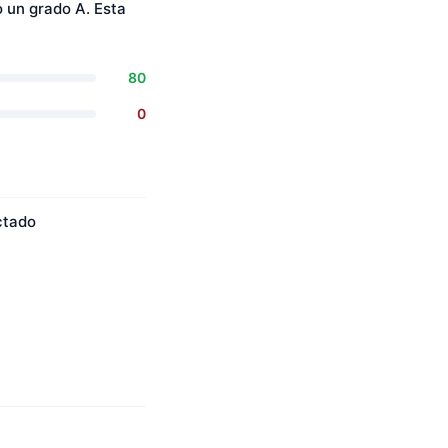
 un grado A. Esta
80
0
ctado