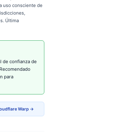
a uso consciente de
isdicciones,
s. Última
l de confianza de
a. Recomendado
ón para
loudflare Warp →