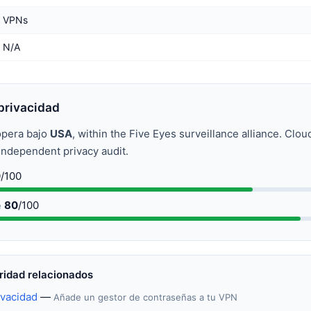
VPNs
N/A
privacidad
opera bajo
USA
, within the Five Eyes surveillance alliance. Clo
independent privacy audit.
0
/100
80
/100
e
ridad relacionados
ivacidad
—
Añade un gestor de contraseñas a tu VPN