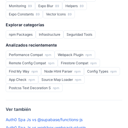
Monitoring
Expo Blur
Helpers
89
89
89
Expo Constants
Vector Icons
89
89
Explorar categorías
npm Packages
Infrastructure
Seguridad Tools
Analizados recientemente
Performance Compat
Webpack Plugin
npm
npm
Remote Config Compat
Firestore Compat
npm
npm
Find My Way
Node Html Parser
Config Types
npm
npm
npm
App Check
Source Map Loader
npm
npm
Postcss Text Decoration S
npm
Ver también
Auth0 Spa Js vs @supabase/functions-js
Auth0 Spa Js vs workbox-webpack-plugin