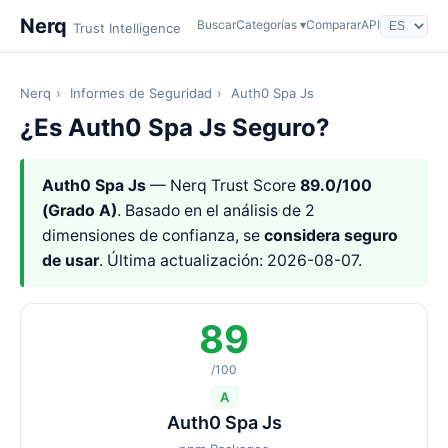
Nerq
Buscar
Categorías ▾
Comparar
API
Trust Intelligence
Nerq
›
Informes de Seguridad
›
Auth0 Spa Js
¿Es Auth0 Spa Js Seguro?
Auth0 Spa Js
— Nerq Trust Score
89.0/100
(Grado A)
. Basado en el análisis de 2
dimensiones de confianza, se
considera seguro
de usar
. Última actualización: 2026-08-07.
89
/100
A
Auth0 Spa Js