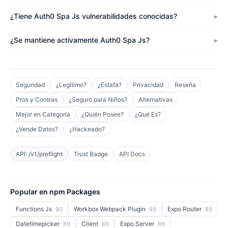
¿Tiene Auth0 Spa Js vulnerabilidades conocidas?
¿Se mantiene activamente Auth0 Spa Js?
Seguridad
¿Legítimo?
¿Estafa?
Privacidad
Reseña
Pros y Contras
¿Seguro para Niños?
Alternativas
Mejor en Categoría
¿Quién Posee?
¿Qué Es?
¿Vende Datos?
¿Hackeado?
API: /v1/preflight
Trust Badge
API Docs
Popular en npm Packages
Functions Js
Workbox Webpack Plugin
Expo Router
90
89
89
Datetimepicker
Client
Expo Server
89
89
89