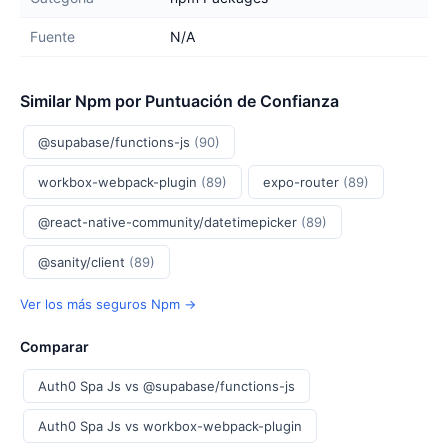
Fuente
N/A
Similar Npm por Puntuación de Confianza
@supabase/functions-js
(90)
workbox-webpack-plugin
(89)
expo-router
(89)
@react-native-community/datetimepicker
(89)
@sanity/client
(89)
Ver los más seguros Npm →
Comparar
Auth0 Spa Js vs @supabase/functions-js
Auth0 Spa Js vs workbox-webpack-plugin