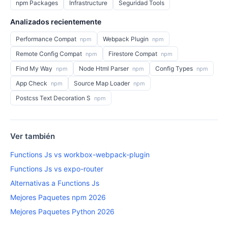
npm Packages
Infrastructure
Seguridad Tools
Analizados recientemente
Performance Compat
Webpack Plugin
npm
npm
Remote Config Compat
Firestore Compat
npm
npm
Find My Way
Node Html Parser
Config Types
npm
npm
npm
App Check
Source Map Loader
npm
npm
Postcss Text Decoration S
npm
Ver también
Functions Js vs workbox-webpack-plugin
Functions Js vs expo-router
Alternativas a Functions Js
Mejores Paquetes npm 2026
Mejores Paquetes Python 2026