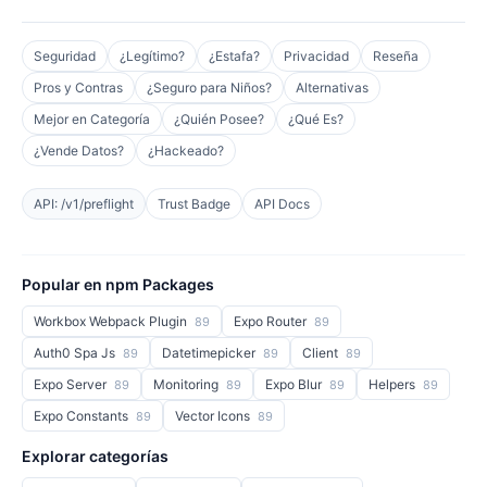
Seguridad
¿Legítimo?
¿Estafa?
Privacidad
Reseña
Pros y Contras
¿Seguro para Niños?
Alternativas
Mejor en Categoría
¿Quién Posee?
¿Qué Es?
¿Vende Datos?
¿Hackeado?
API: /v1/preflight
Trust Badge
API Docs
Popular en npm Packages
Workbox Webpack Plugin
Expo Router
89
89
Auth0 Spa Js
Datetimepicker
Client
89
89
89
Expo Server
Monitoring
Expo Blur
Helpers
89
89
89
89
Expo Constants
Vector Icons
89
89
Explorar categorías