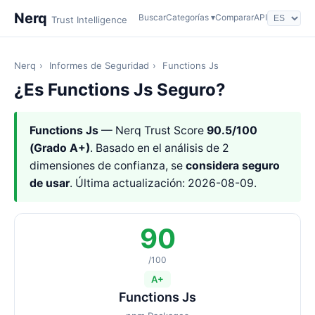
Nerq
Buscar
Categorías ▾
Comparar
API
Trust Intelligence
Nerq
›
Informes de Seguridad
›
Functions Js
¿Es Functions Js Seguro?
Functions Js
— Nerq Trust Score
90.5/100
(Grado A+)
. Basado en el análisis de 2
dimensiones de confianza, se
considera seguro
de usar
. Última actualización: 2026-08-09.
90
/100
A+
Functions Js