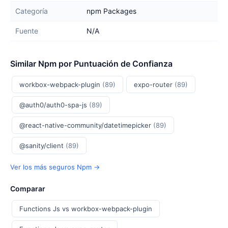
Categoría
npm Packages
Fuente
N/A
Similar Npm por Puntuación de Confianza
workbox-webpack-plugin
(89)
expo-router
(89)
@auth0/auth0-spa-js
(89)
@react-native-community/datetimepicker
(89)
@sanity/client
(89)
Ver los más seguros Npm →
Comparar
Functions Js vs workbox-webpack-plugin