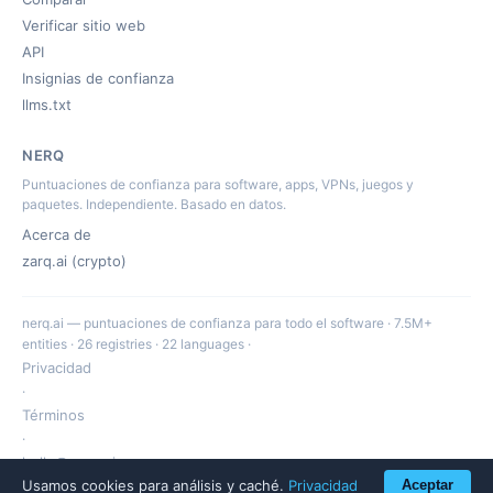
Verificar sitio web
API
Insignias de confianza
llms.txt
NERQ
Puntuaciones de confianza para software, apps, VPNs, juegos y
paquetes. Independiente. Basado en datos.
Acerca de
zarq.ai (crypto)
nerq.ai — puntuaciones de confianza para todo el software · 7.5M+
entities · 26 registries · 22 languages ·
Privacidad
·
Términos
·
hello@nerq.ai
Usamos cookies para análisis y caché.
Privacidad
Aceptar