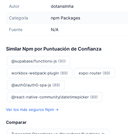
Autor
dotansimha
Categoría
npm Packages
Fuente
N/A
Similar Npm por Puntuación de Confianza
@supabase/functions-js
(90)
workbox-webpack-plugin
(89)
expo-router
(89)
@auth0/auth0-spa-js
(89)
@react-native-community/datetimepicker
(89)
Ver los más seguros Npm →
Comparar