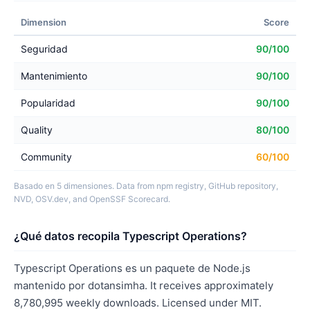
Dimension
Score
Seguridad
90/100
Mantenimiento
90/100
Popularidad
90/100
Quality
80/100
Community
60/100
Basado en 5 dimensiones. Data from npm registry, GitHub repository,
NVD, OSV.dev, and OpenSSF Scorecard.
¿Qué datos recopila Typescript Operations?
Typescript Operations es un paquete de Node.js
mantenido por dotansimha. It receives approximately
8,780,995 weekly downloads. Licensed under MIT.