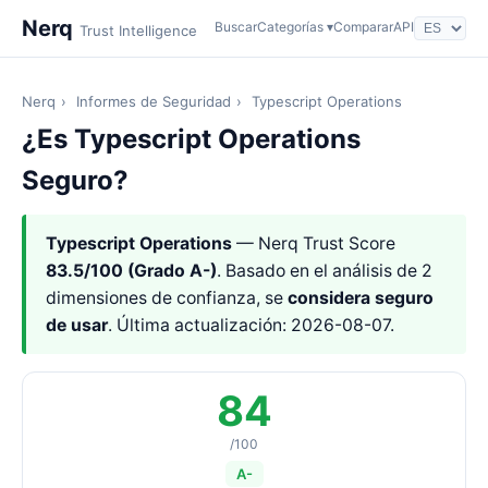
Nerq
Buscar
Categorías ▾
Comparar
API
Trust Intelligence
Nerq
›
Informes de Seguridad
›
Typescript Operations
¿Es Typescript Operations
Seguro?
Typescript Operations
— Nerq Trust Score
83.5/100 (Grado A-)
. Basado en el análisis de 2
dimensiones de confianza, se
considera seguro
de usar
. Última actualización: 2026-08-07.
84
/100
A-