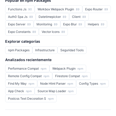
Popular en npm Packages
Functions Js
Workbox Webpack Plugin
Expo Router
90
89
89
Auth0 Spa Js
Datetimepicker
Client
89
89
89
Expo Server
Monitoring
Expo Blur
Helpers
89
89
89
89
Expo Constants
Vector Icons
89
89
Explorar categorías
npm Packages
Infrastructure
Seguridad Tools
Analizados recientemente
Performance Compat
Webpack Plugin
npm
npm
Remote Config Compat
Firestore Compat
npm
npm
Find My Way
Node Html Parser
Config Types
npm
npm
npm
App Check
Source Map Loader
npm
npm
Postcss Text Decoration S
npm