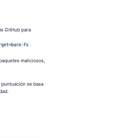
 de GitHub para
rget=bare-fs
 paquetes maliciosos,
a puntuación se basa
dad.