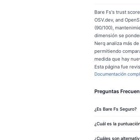
Bare Fs's trust scor
OSV.dev, and OpenSS
(90/100), mantenimie
dimensión se ponder
Nerq analiza más de 
permitiendo compara
medida que hay nuev
Esta página fue revi
Documentación compl
Preguntas Frecuen
¿Es Bare Fs Seguro?
¿Cuál es la puntuació
¿Cuáles son alternati