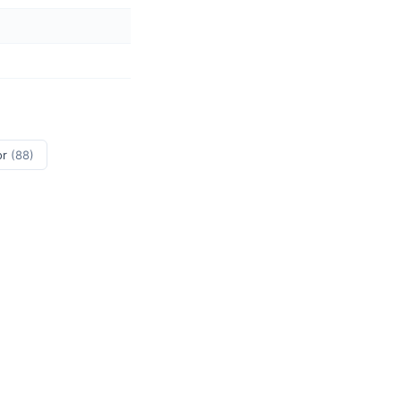
or
(88)