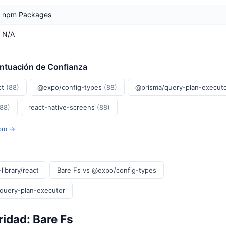
npm Packages
N/A
untuación de Confianza
ct
(88)
@expo/config-types
(88)
@prisma/query-plan-execut
(88)
react-native-screens
(88)
Npm →
library/react
Bare Fs vs @expo/config-types
/query-plan-executor
idad: Bare Fs