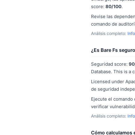
score:
80/100
.
Revise las dependenc
comando de auditoría
Análisis completo:
Inf
¿Es Bare Fs segur
Seguridad score:
90
Database. This is a 
Licensed under Apac
de seguridad indepe
Ejecute el comando d
verificar vulnerabil
Análisis completo:
Inf
Cómo calculamos e