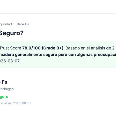
guridad
›
Bare Fs
 Seguro?
Trust Score
78.0/100 (Grado B+)
. Basado en el análisis de 
nsidera generalmente seguro pero con algunas preocupac
2026-08-07.
e Fs
Packages
guro
 análisis: 2026-08-03