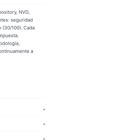
pository, NVD,
tes: seguridad
y (30/100). Cada
ompuesta.
odología,
continuamente a