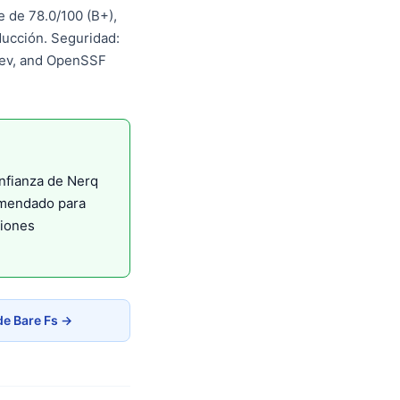
e de 78.0/100 (B+),
ucción. Seguridad:
.dev, and OpenSSF
nfianza de Nerq
omendado para
ciones
de Bare Fs →