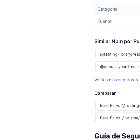
Categoría
Fuente
Similar Npm por P
@testing-library/rea
@peculiar/asn1-csr
Ver los más seguros 
Comparar
Bare Fs vs @testing-
Bare Fs vs @prisma
Guía de Segur