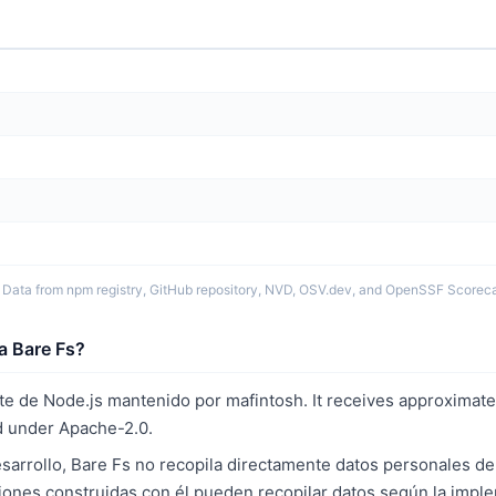
 Data from npm registry, GitHub repository, NVD, OSV.dev, and OpenSSF Scoreca
a Bare Fs?
te de Node.js mantenido por mafintosh. It receives approximate
 under Apache-2.0.
rrollo, Bare Fs no recopila directamente datos personales del 
iones construidas con él pueden recopilar datos según la impl