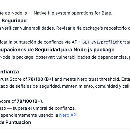
e de Node.js — Native file system operations for Bare.
a Seguridad
 verificar vulnerabilidades. Revisar el/la package's repositorio
car la puntuación de confianza vía API:
GET /v1/preflight?ta
cupaciones de Seguridad para Node.js package
 Node.js package, observar: vulnerabilidades de dependencias,
onfianza
Trust Score of
78/100 (B+)
and meets Nerq trust threshold. Est
izado de señales de seguridad, mantenimiento, comunidad y cali
Score of
78/100 (B+)
.
o — supera el umbral de confianza.
ndependientemente usando la
Nerq API
.
 de Puntuación