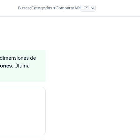
Buscar
Categorías ▾
Comparar
API
2 dimensiones de
iones
. Última