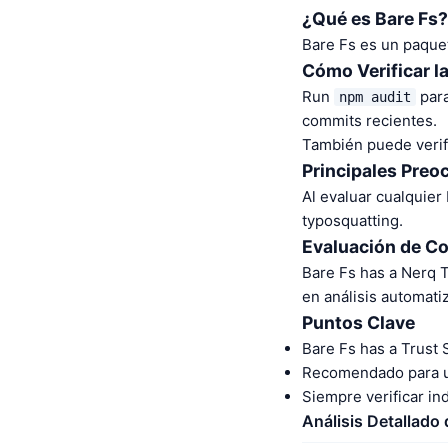
¿Qué es Bare Fs?
Bare Fs es un paquet
Cómo Verificar l
Run
para
npm audit
commits recientes.
También puede verifi
Principales Preo
Al evaluar cualquier
typosquatting.
Evaluación de C
Bare Fs has a Nerq 
en análisis automat
Puntos Clave
Bare Fs has a Trust 
Recomendado para us
Siempre verificar i
Análisis Detallado