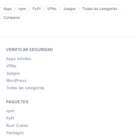
Apps
npm
PyPI
VPNs
Juegos
Todas las categorías
Comparar
VERIFICAR SEGURIDAD
Apps móviles
VPNs
Juegos
WordPress
Todas las categorías
PAQUETES
npm
PyPI
Rust Crates
Packagist