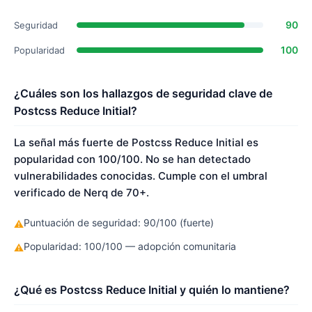
90
Seguridad
100
Popularidad
¿Cuáles son los hallazgos de seguridad clave de
Postcss Reduce Initial?
La señal más fuerte de Postcss Reduce Initial es
popularidad con 100/100. No se han detectado
vulnerabilidades conocidas. Cumple con el umbral
verificado de Nerq de 70+.
Puntuación de seguridad: 90/100 (fuerte)
⚠
Popularidad: 100/100 — adopción comunitaria
⚠
¿Qué es Postcss Reduce Initial y quién lo mantiene?