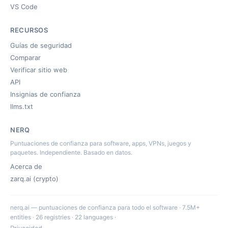
VS Code
RECURSOS
Guías de seguridad
Comparar
Verificar sitio web
API
Insignias de confianza
llms.txt
NERQ
Puntuaciones de confianza para software, apps, VPNs, juegos y
paquetes. Independiente. Basado en datos.
Acerca de
zarq.ai (crypto)
nerq.ai — puntuaciones de confianza para todo el software · 7.5M+
entities · 26 registries · 22 languages ·