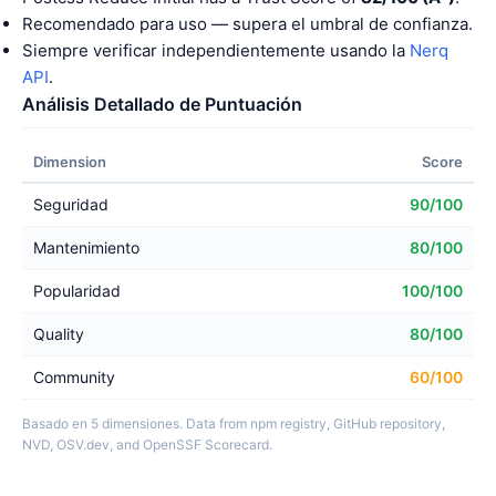
Recomendado para uso — supera el umbral de confianza.
Siempre verificar independientemente usando la
Nerq
API
.
Análisis Detallado de Puntuación
Dimension
Score
Seguridad
90/100
Mantenimiento
80/100
Popularidad
100/100
Quality
80/100
Community
60/100
Basado en 5 dimensiones. Data from npm registry, GitHub repository,
NVD, OSV.dev, and OpenSSF Scorecard.