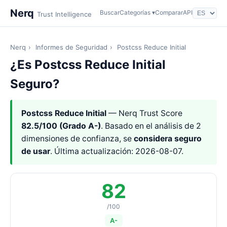
Nerq
Buscar
Categorías ▾
Comparar
API
Trust Intelligence
Nerq
›
Informes de Seguridad
›
Postcss Reduce Initial
¿Es Postcss Reduce Initial
Seguro?
Postcss Reduce Initial
— Nerq Trust Score
82.5/100 (Grado A-)
. Basado en el análisis de 2
dimensiones de confianza, se
considera seguro
de usar
. Última actualización: 2026-08-07.
82
/100
A-