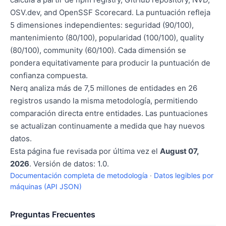
OSV.dev, and OpenSSF Scorecard. La puntuación refleja
5 dimensiones independientes: seguridad (90/100),
mantenimiento (80/100), popularidad (100/100), quality
(80/100), community (60/100). Cada dimensión se
pondera equitativamente para producir la puntuación de
confianza compuesta.
Nerq analiza más de 7,5 millones de entidades en 26
registros usando la misma metodología, permitiendo
comparación directa entre entidades. Las puntuaciones
se actualizan continuamente a medida que hay nuevos
datos.
Esta página fue revisada por última vez el
August 07,
2026
. Versión de datos: 1.0.
Documentación completa de metodología
·
Datos legibles por
máquinas (API JSON)
Preguntas Frecuentes