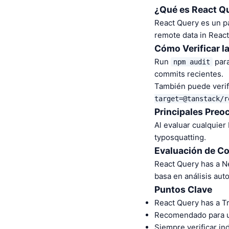
¿Qué es React Q
React Query es un p
remote data in React
Cómo Verificar l
Run
para
npm audit
commits recientes.
También puede verifi
target=@tanstack/r
Principales Preo
Al evaluar cualquier
typosquatting.
Evaluación de C
React Query has a N
basa en análisis au
Puntos Clave
React Query has a T
Recomendado para us
Siempre verificar i