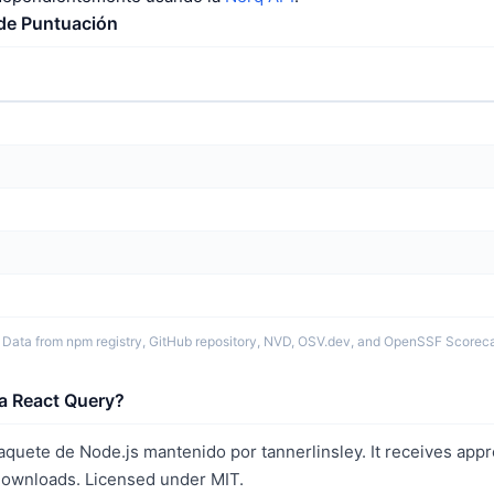
 de Puntuación
 Data from npm registry, GitHub repository, NVD, OSV.dev, and OpenSSF Scoreca
a React Query?
quete de Node.js mantenido por tannerlinsley. It receives app
ownloads. Licensed under MIT.