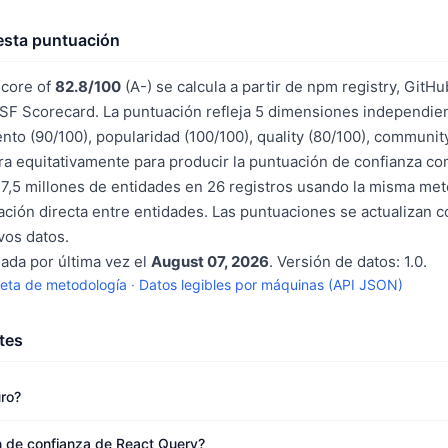
sta puntuación
score of
82.8/100
(A-) se calcula a partir de npm registry, GitHu
F Scorecard. La puntuación refleja 5 dimensiones independien
nto (90/100), popularidad (100/100), quality (80/100), communit
a equitativamente para producir la puntuación de confianza c
7,5 millones de entidades en 26 registros usando la misma met
ción directa entre entidades. Las puntuaciones se actualizan 
os datos.
sada por última vez el
August 07, 2026
. Versión de datos: 1.0.
eta de metodología
·
Datos legibles por máquinas (API JSON)
tes
ro?
n de confianza de React Query?