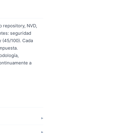
b repository, NVD,
tes: seguridad
y (45/100). Cada
ompuesta.
odología,
continuamente a