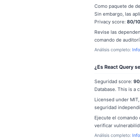
Como paquete de desa
Sin embargo, las apl
Privacy score:
80/1
Revise las dependenc
comando de auditoría
Análisis completo:
Inf
¿Es React Query s
Seguridad score:
90
Database. This is a 
Licensed under MIT, 
seguridad independi
Ejecute el comando d
verificar vulnerabil
Análisis completo:
Inf