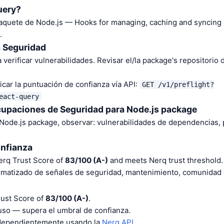
uery?
aquete de Node.js — Hooks for managing, caching and syncing
.
a Seguridad
 verificar vulnerabilidades. Revisar el/la package's repositorio
car la puntuación de confianza vía API:
GET /v1/preflight?
eact-query
cupaciones de Seguridad para Node.js package
 Node.js package, observar: vulnerabilidades de dependencias,
onfianza
erq Trust Score of
83/100 (A-)
and meets Nerq trust threshold.
tomatizado de señales de seguridad, mantenimiento, comunidad y
rust Score of
83/100 (A-)
.
o — supera el umbral de confianza.
ndependientemente usando la
Nerq API
.