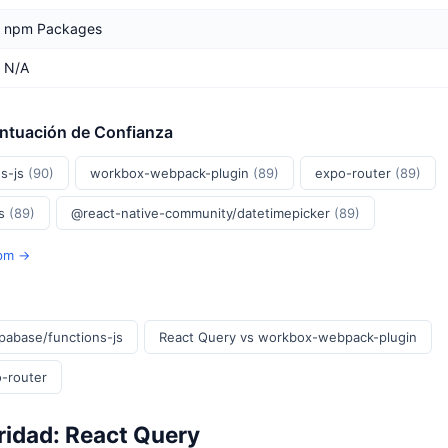
npm Packages
N/A
untuación de Confianza
s-js
(90)
workbox-webpack-plugin
(89)
expo-router
(89)
js
(89)
@react-native-community/datetimepicker
(89)
Npm →
pabase/functions-js
React Query vs workbox-webpack-plugin
-router
ridad: React Query