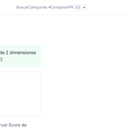
Buscar
Categorías ▾
Comparar
API
s de 2 dimensiones
7.
rust Score de