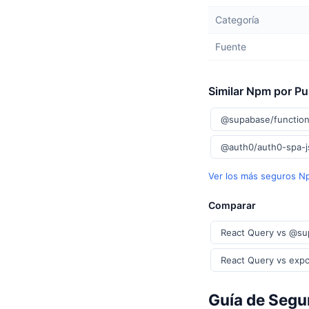
Categoría
Fuente
Similar Npm por P
@supabase/function
@auth0/auth0-spa-
Ver los más seguros 
Comparar
React Query vs @su
React Query vs expo
Guía de Segu