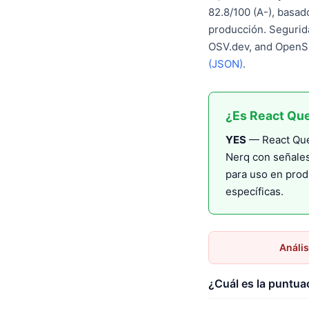
82.8/100 (A-), basa
producción. Segurida
OSV.dev, and OpenSS
(JSON)
.
¿Es React Qu
YES
— React Quer
Nerq con señale
para uso en prod
específicas.
Anális
¿Cuál es la puntua