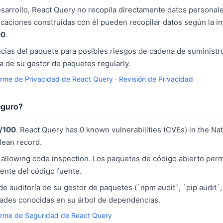
rrollo, React Query no recopila directamente datos personales
icaciones construidas con él pueden recopilar datos según la 
00
.
ias del paquete para posibles riesgos de cadena de suministro
 de su gestor de paquetes regularly.
orme de Privacidad de React Query
·
Revisión de Privacidad
eguro?
/100
. React Query has 0 known vulnerabilities (CVEs) in the Nat
clean record.
allowing code inspection. Los paquetes de código abierto perm
ente del código fuente.
e auditoría de su gestor de paquetes (`npm audit`, `pip audit`,
idades conocidas en su árbol de dependencias.
orme de Seguridad de React Query