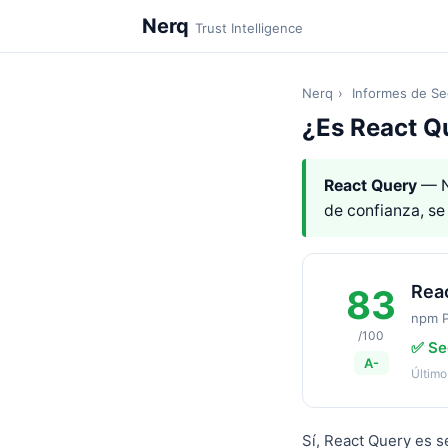
Nerq
Trust Intelligence
Nerq
›
Informes de Se
¿Es React Q
React Query
— N
de confianza, s
Rea
83
npm 
/100
✅ Se
A-
Último
Sí, React Query es 