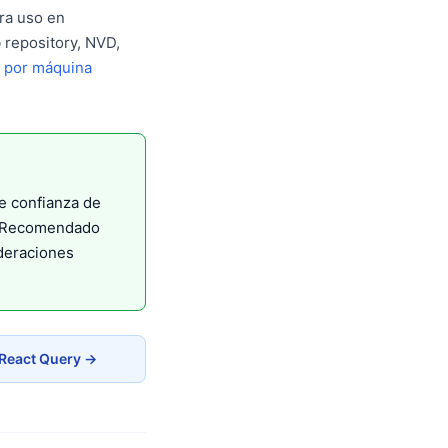
ra uso en
 repository, NVD,
s por máquina
e confianza de
a. Recomendado
ideraciones
 React Query →