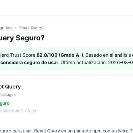
guridad
›
React Query
uery Seguro?
erq Trust Score
82.8/100 (Grado A-)
. Basado en el análisi
e
considera seguro de usar
. Última actualización: 2026-08-0
ct Query
Packages
guro
 análisis: 2026-08-03
seguro para usar. React Query es un paquete npm con un Nerq T