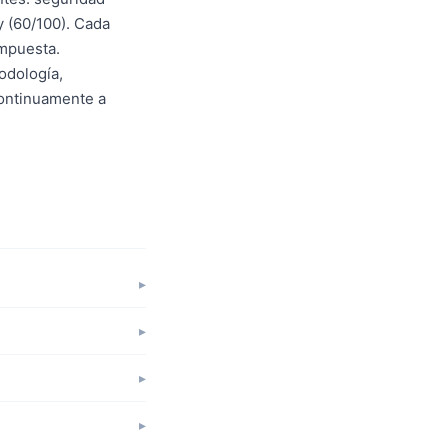
y (60/100). Cada
ompuesta.
odología,
continuamente a