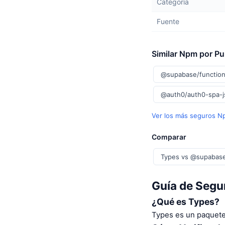
Categoría
Fuente
Similar Npm por P
@supabase/function
@auth0/auth0-spa-
Ver los más seguros 
Comparar
Types vs @supabase
Guía de Segu
¿Qué es Types?
Types es un paquete 