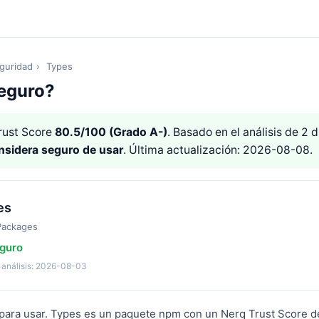
guridad
›
Types
eguro?
ust Score
80.5/100 (Grado A-)
. Basado en el análisis de 2
nsidera seguro de usar
. Última actualización: 2026-08-08.
es
Packages
guro
 análisis: 2026-08-03
para usar. Types es un paquete npm con un Nerq Trust Score de