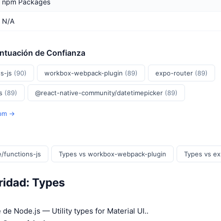
npm Packages
N/A
untuación de Confianza
s-js
(90)
workbox-webpack-plugin
(89)
expo-router
(89)
js
(89)
@react-native-community/datetimepicker
(89)
Npm →
/functions-js
Types vs workbox-webpack-plugin
Types vs ex
ridad: Types
de Node.js — Utility types for Material UI..