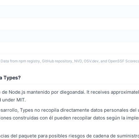
 Data from npm registry, GitHub repository, NVD, OSV.dev, and OpenSSF Scoreca
la Types?
 de Node.js mantenido por diegoandai. It receives approximate
 under MIT.
rrollo, Types no recopila directamente datos personales del us
iones construidas con él pueden recopilar datos según la impl
ias del paquete para posibles riesgos de cadena de suministro