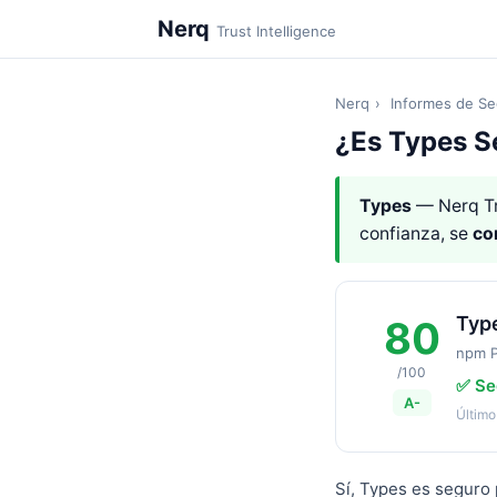
Nerq
Trust Intelligence
Nerq
›
Informes de Se
¿Es Types S
Types
— Nerq Tr
confianza, se
co
Typ
80
npm 
/100
✅ Se
A-
Último
Sí, Types es seguro 