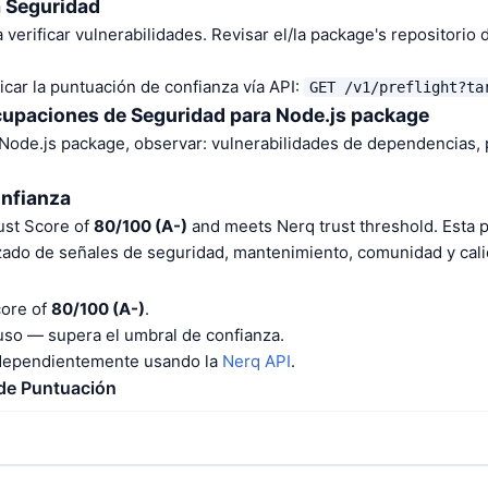
a Seguridad
 verificar vulnerabilidades. Revisar el/la package's repositorio
car la puntuación de confianza vía API:
GET /v1/preflight?ta
cupaciones de Seguridad para Node.js package
 Node.js package, observar: vulnerabilidades de dependencias,
onfianza
ust Score of
80/100 (A-)
and meets Nerq trust threshold. Esta 
izado de señales de seguridad, mantenimiento, comunidad y cali
core of
80/100 (A-)
.
o — supera el umbral de confianza.
ndependientemente usando la
Nerq API
.
 de Puntuación