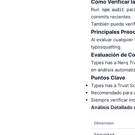
Cómo Verificar l
Run
para
npm audit
commits recientes.
También puede verifi
Principales Preo
Al evaluar cualquier
typosquatting.
Evaluación de C
Types has a Nerq Tr
en análisis automat
Puntos Clave
Types has a Trust S
Recomendado para us
Siempre verificar i
Análisis Detallado
Dimension
Seguridad