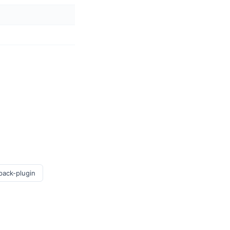
pack-plugin