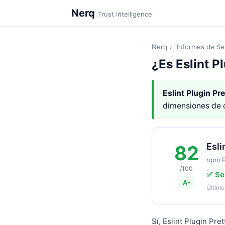
Nerq
Trust Intelligence
Nerq
›
Informes de Se
¿Es Eslint P
Eslint Plugin Pre
dimensiones de 
Esli
82
npm 
/100
✅ Se
A-
Último
Sí, Eslint Plugin Pr