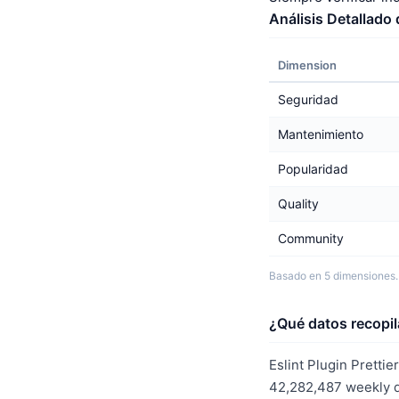
Análisis Detallado
Dimension
Seguridad
Mantenimiento
Popularidad
Quality
Community
Basado en 5 dimensiones.
¿Qué datos recopila
Eslint Plugin Pretti
42,282,487 weekly 