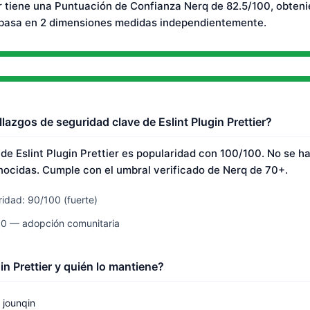
ier tiene una Puntuación de Confianza Nerq de 82.5/100, obten
 basa en 2 dimensiones medidas independientemente.
lazgos de seguridad clave de Eslint Plugin Prettier?
 de Eslint Plugin Prettier es popularidad con 100/100. No se 
nocidas. Cumple con el umbral verificado de Nerq de 70+.
idad: 90/100 (fuerte)
00 — adopción comunitaria
in Prettier y quién lo mantiene?
jounqin