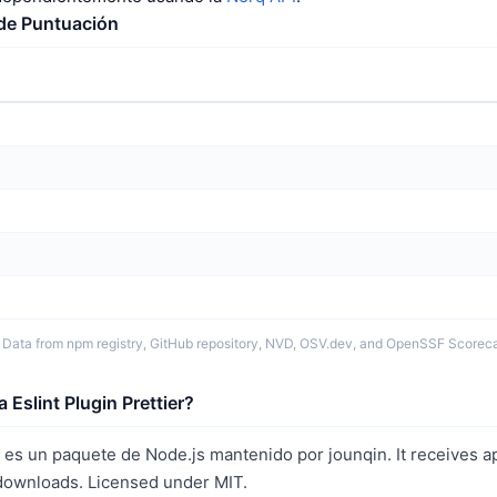
 de Puntuación
 Data from npm registry, GitHub repository, NVD, OSV.dev, and OpenSSF Scoreca
 Eslint Plugin Prettier?
er es un paquete de Node.js mantenido por jounqin. It receives 
downloads. Licensed under MIT.