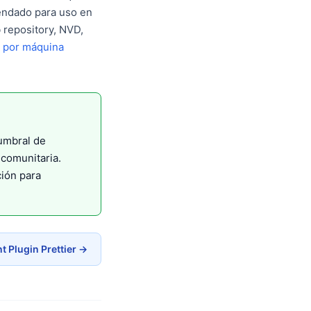
endado para uso en
 repository, NVD,
s por máquina
 umbral de
comunitaria.
ión para
t Plugin Prettier →