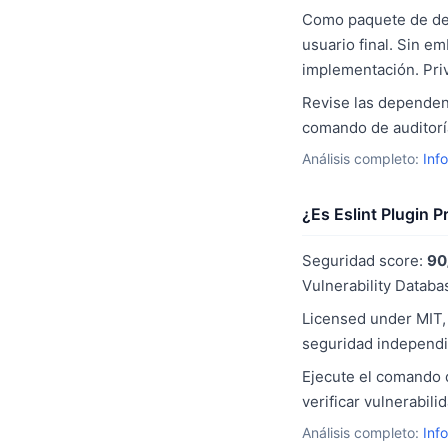
Como paquete de desa
usuario final. Sin e
implementación. Pri
Revise las dependenc
comando de auditoría
Análisis completo:
Inf
¿Es Eslint Plugin P
Seguridad score:
90
Vulnerability Databas
Licensed under MIT, 
seguridad independi
Ejecute el comando d
verificar vulnerabil
Análisis completo:
Inf