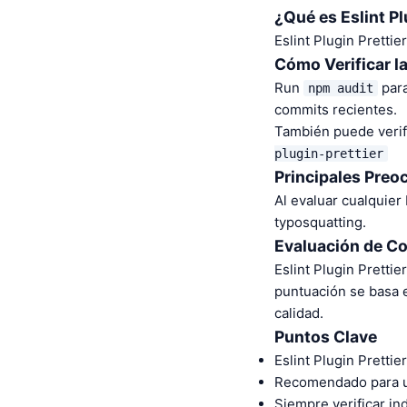
¿Qué es Eslint Pl
Eslint Plugin Prettie
Cómo Verificar l
Run
para
npm audit
commits recientes.
También puede verifi
plugin-prettier
Principales Preo
Al evaluar cualquier
typosquatting.
Evaluación de C
Eslint Plugin Pretti
puntuación se basa 
calidad.
Puntos Clave
Eslint Plugin Prettie
Recomendado para us
Siempre verificar i