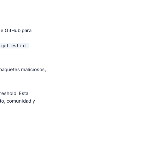
 de GitHub para
rget=eslint-
 paquetes maliciosos,
reshold. Esta
to, comunidad y