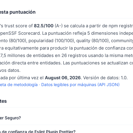
sta puntuación
r's trust score of
82.5/100
(A-) se calcula a partir de npm regist
penSSF Scorecard. La puntuación refleja 5 dimensiones indep
nto (80/100), popularidad (100/100), quality (80/100), communit
a equitativamente para producir la puntuación de confianza c
7,5 millones de entidades en 26 registros usando la misma met
ción directa entre entidades. Las puntuaciones se actualizan 
os datos.
sada por última vez el
August 06, 2026
. Versión de datos: 1.0.
eta de metodología
·
Datos legibles por máquinas (API JSON)
tes
tier Seguro?
 de confianza de Eslint Plugin Prettier?