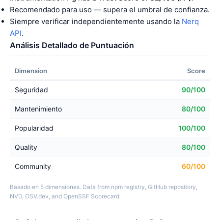
Recomendado para uso — supera el umbral de confianza.
Siempre verificar independientemente usando la
Nerq
API
.
Análisis Detallado de Puntuación
Dimension
Score
Seguridad
90/100
Mantenimiento
80/100
Popularidad
100/100
Quality
80/100
Community
60/100
Basado en 5 dimensiones. Data from npm registry, GitHub repository,
NVD, OSV.dev, and OpenSSF Scorecard.