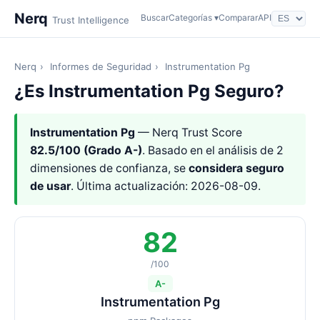
Nerq
Buscar
Categorías ▾
Comparar
API
Trust Intelligence
Nerq
›
Informes de Seguridad
›
Instrumentation Pg
¿Es Instrumentation Pg Seguro?
Instrumentation Pg
— Nerq Trust Score
82.5/100 (Grado A-)
. Basado en el análisis de 2
dimensiones de confianza, se
considera seguro
de usar
. Última actualización: 2026-08-09.
82
/100
A-
Instrumentation Pg