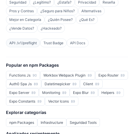
Seguridad
¿Legítimo?
¿Estafa?
Privacidad
Reseña
Pros y Contras
¿Seguro para Niños?
Alternativas
Mejor en Categoría
¿Quién Posee?
¿Qué Es?
¿Vende Datos?
¿Hackeado?
API: /v1/preflight
Trust Badge
API Docs
Popular en npm Packages
Functions Js
Workbox Webpack Plugin
Expo Router
90
89
89
Auth0 Spa Js
Datetimepicker
Client
89
89
89
Expo Server
Monitoring
Expo Blur
Helpers
89
89
89
89
Expo Constants
Vector Icons
89
89
Explorar categorías
npm Packages
Infrastructure
Seguridad Tools
Analizados recientemente