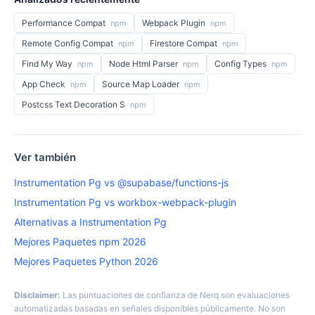
Performance Compat
Webpack Plugin
npm
npm
Remote Config Compat
Firestore Compat
npm
npm
Find My Way
Node Html Parser
Config Types
npm
npm
npm
App Check
Source Map Loader
npm
npm
Postcss Text Decoration S
npm
Ver también
Instrumentation Pg vs @supabase/functions-js
Instrumentation Pg vs workbox-webpack-plugin
Alternativas a Instrumentation Pg
Mejores Paquetes npm 2026
Mejores Paquetes Python 2026
Disclaimer:
Las puntuaciones de confianza de Nerq son evaluaciones
automatizadas basadas en señales disponibles públicamente. No son