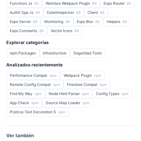
Functions Js
Workbox Webpack Plugin
Expo Router
90
89
89
Auth0 Spa Js
Datetimepicker
Client
89
89
89
Expo Server
Monitoring
Expo Blur
Helpers
89
89
89
89
Expo Constants
Vector Icons
89
89
Explorar categorías
npm Packages
Infrastructure
Seguridad Tools
Analizados recientemente
Performance Compat
Webpack Plugin
npm
npm
Remote Config Compat
Firestore Compat
npm
npm
Find My Way
Node Html Parser
Config Types
npm
npm
npm
App Check
Source Map Loader
npm
npm
Postcss Text Decoration S
npm
Ver también