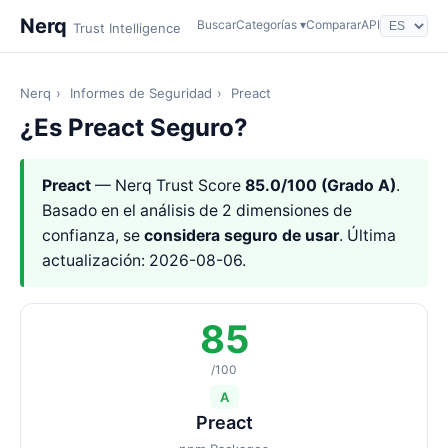
Nerq
Buscar
Categorías ▾
Comparar
API
Trust Intelligence
Nerq
›
Informes de Seguridad
›
Preact
¿Es Preact Seguro?
Preact
— Nerq Trust Score
85.0/100 (Grado A)
.
Basado en el análisis de 2 dimensiones de
confianza, se
considera seguro de usar
. Última
actualización: 2026-08-06.
85
/100
A
Preact