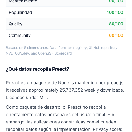
Mantenimiento
90/100
Popularidad
100/100
Quality
80/100
Community
60/100
Basado en 5 dimensiones. Data from npm registry, GitHub repository,
NVD, OSV.dev, and OpenSSF Scorecard.
¿Qué datos recopila Preact?
Preact es un paquete de Node.js mantenido por preactjs.
It receives approximately 25,737,352 weekly downloads.
Licensed under MIT.
Como paquete de desarrollo, Preact no recopila
directamente datos personales del usuario final. Sin
embargo, las aplicaciones construidas con él pueden
recopilar datos según la implementación. Privacy score: